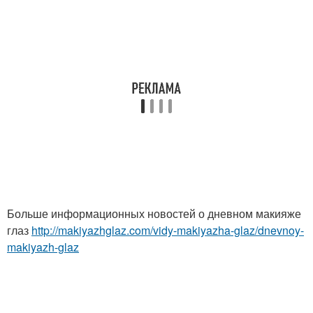
Больше информационных новостей о дневном макияже
глаз
http://makiyazhglaz.com/vidy-makiyazha-glaz/dnevnoy-
makiyazh-glaz