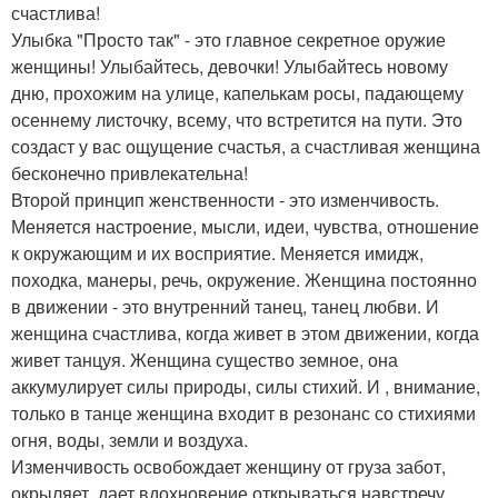
счастлива!
Улыбка "Просто так" - это главное секретное оружие
женщины! Улыбайтесь, девочки! Улыбайтесь новому
дню, прохожим на улице, капелькам росы, падающему
осеннему листочку, всему, что встретится на пути. Это
создаст у вас ощущение счастья, а счастливая женщина
бесконечно привлекательна!
Второй принцип женственности - это изменчивость.
Меняется настроение, мысли, идеи, чувства, отношение
к окружающим и их восприятие. Меняется имидж,
походка, манеры, речь, окружение. Женщина постоянно
в движении - это внутренний танец, танец любви. И
женщина счастлива, когда живет в этом движении, когда
живет танцуя. Женщина существо земное, она
аккумулирует силы природы, силы стихий. И , внимание,
только в танце женщина входит в резонанс со стихиями
огня, воды, земли и воздуха.
Изменчивость освобождает женщину от груза забот,
окрыляет, дает вдохновение открываться навстречу