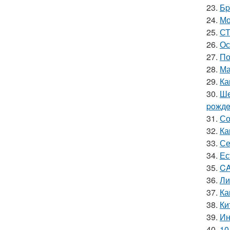
23.
Бp
24.
Мо
25.
СТ
26.
Ос
27.
По
28.
Ма
29.
Ка
30.
Шe
poждe
31.
Со
32.
Ка
33.
Се
34.
Ес
35.
CA
36.
Ли
37.
Ка
38.
Ки
39.
Ин
40.
10