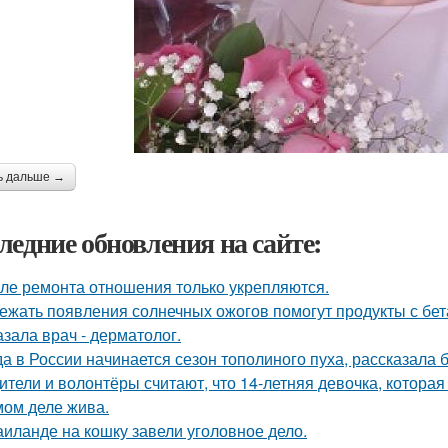
ь дальше →
ледние обновления на сайте:
ле ремонта отношения только укрепляются.
ежать появления солнечных ожогов помогут продукты с бет
азала врач - дерматолог.
да в России начинается сезон тополиного пуха, рассказала 
ители и волонтёры считают, что 14-летняя девочка, которая
мом деле жива.
аиланде на кошку завели уголовное дело.