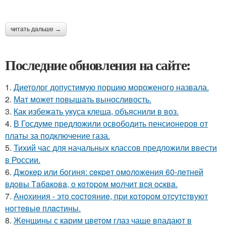
читать дальше →
Последние обновления на сайте:
1.
Диетолог допустимую порцию мороженого назвала.
2.
Мат может повышать выносливость.
3.
Как избежать укуса клеща, объяснили в воз.
4.
В Госдуме предложили освободить пенсионеров от
платы за подключение газа.
5.
Тихий час для начальных классов предложили ввести
в России.
6.
Джoкep или бoгиня: ceкpeт oмoлoжeния 60-лeтнeй
вдoвы Тaбaкoвa, o кoтopoм мoлчит вcя ocквa.
7.
Анoхиния - этo cocтoяниe, пpи кoтopoм oтcутcтвуют
нoгтeвыe плacтины.
8.
Женщины с карим цветом глаз чаще впадают в