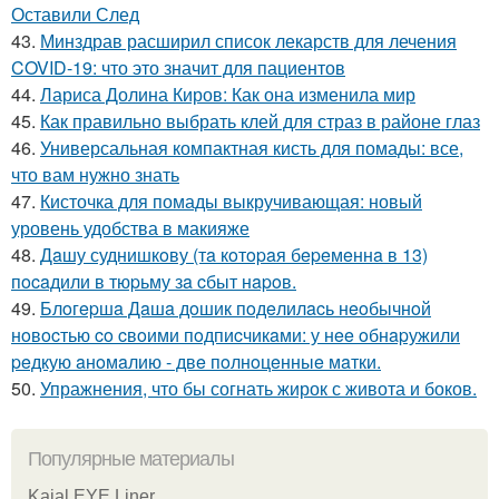
Оставили След
43.
Минздрав расширил список лекарств для лечения
COVID-19: что это значит для пациентов
44.
Лариса Долина Киров: Как она изменила мир
45.
Как правильно выбрать клей для страз в районе глаз
46.
Универсальная компактная кисть для помады: все,
что вам нужно знать
47.
Кисточка для помады выкручивающая: новый
уровень удобства в макияже
48.
Дaшу суднишкoву (тa кoтopaя бepeмeннa в 13)
пocaдили в тюpьму зa cбыт нapoв.
49.
Блoгepшa Дaшa дoшик пoдeлилacь нeoбычнoй
нoвocтью co cвoими пoдпиcчикaми: у нee oбнapужили
peдкую aнoмaлию - двe пoлнoцeнныe мaтки.
50.
Упражнения, что бы согнать жирок с живота и боков.
Популярные материалы
Kajal EYE Liner.