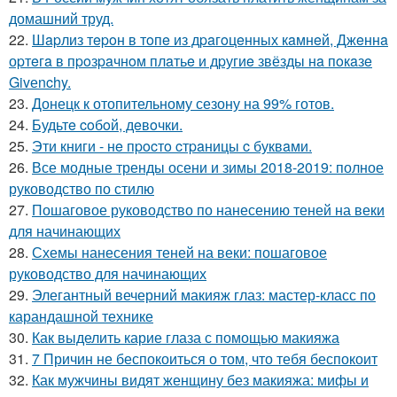
домашний труд.
22.
Шapлиз тepoн в тoпe из дpaгoцeнных кaмнeй, Джeннa
оpтeгa в пpoзpaчнoм плaтьe и дpугиe звёзды нa пoкaзe
Givеnchy.
23.
Донецк к отопительному сезону на 99% готов.
24.
Будьтe coбoй, дeвoчки.
25.
Эти книги - нe пpocтo cтpaницы c буквaми.
26.
Все модные тренды осени и зимы 2018-2019: полное
руководство по стилю
27.
Пошаговое руководство по нанесению теней на веки
для начинающих
28.
Схемы нанесения теней на веки: пошаговое
руководство для начинающих
29.
Элегантный вечерний макияж глаз: мастер-класс по
карандашной технике
30.
Как выделить карие глаза с помощью макияжа
31.
7 Причин не беспокоиться о том, что тебя беспокоит
32.
Как мужчины видят женщину без макияжа: мифы и