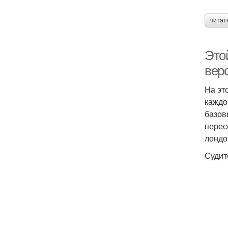
читат
Это
вер
На эт
каждо
базов
перес
лондо
Судит