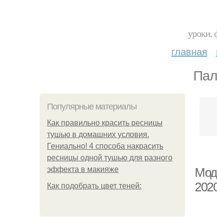
уроки, 
главная
Пал
Популярные материалы
Как правильно красить ресницы
тушью в домашних условия.
Гениально! 4 способа накрасить
ресницы одной тушью для разного
эффекта в макияже
Мод
2020
Как подобрать цвет теней: