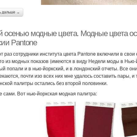
ь дальше →
й осенью модные цвета. Модные цвета ос
сии Pantone
от раз сотрудники института цвета Pantone включили в свои 
го из модных показов (имеются в виду Недели моды в Нью-Й
ый попали и в нью-йоркский, и в лондонский отчеты. Все они
екаются, почти изо всех них мне удалось составить пары, и 
нской палитры остались без второй половинки.
е сами. Вот нью-йоркская модная палитра: