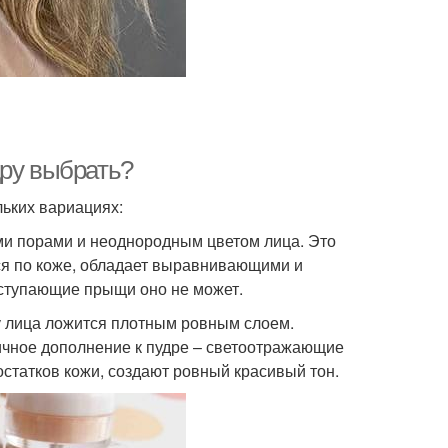
дру выбрать?
ьких вариациях:
ми порами и неоднородным цветом лица. Это
ся по коже, обладает выравнивающими и
ыступающие прыщи оно не может.
жу лица ложится плотным ровным слоем.
ичное дополнение к пудре – светоотражающие
статков кожи, создают ровный красивый тон.