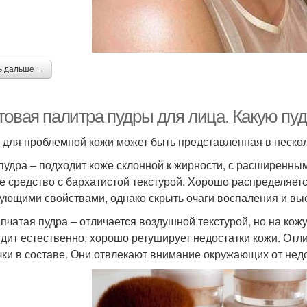
ь дальше →
товая палитра пудры для лица. Какую пу
 для проблемной кожи может быть представленная в нескол
пудра – подходит коже склонной к жирности, с расширенны
е средство с бархатистой текстурой. Хорошо распределяет
ующими свойствами, однако скрыть очаги воспаления и в
пчатая пудра – отличается воздушной текстурой, но на ко
дит естественно, хорошо ретуширует недостатки кожи. Отл
чки в составе. Они отвлекают внимание окружающих от недо