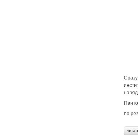
Сразу
инсти
наряд
Панто
по ре
читат