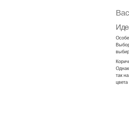
Вас
Иде
Особе
Выбор
выбир
Корич
Однак
так н
цвета