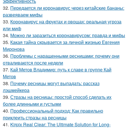
эффективность
32.
Передается ли коронавирус через китайские бананы:
развеяваем мифы
33.
Коронавирус на фруктах и овощах: реальная угроза
или миф
34.
Можно ли заразиться коронавирусом: правда и мифы
35.
Какая тайна скрывается за личной жизнью Евгения
Миронова
36.
Проблемы с наращенными ресницами: почему они
отваливаются после недели
37.
Кай Метов Владимир: путь к славе в группе Кай
Метов
38.
Почему ресницы могут выпадать: рассказ
лэшмейкера
39.
Стразы на ресницы: простой способ сделать их
более длинными и густыми
40.
Профессиональный подход: Как правильно
приклеить стразы на ресницы
41.
Kirpix Real Clear: The Ultimate Solution for Long-