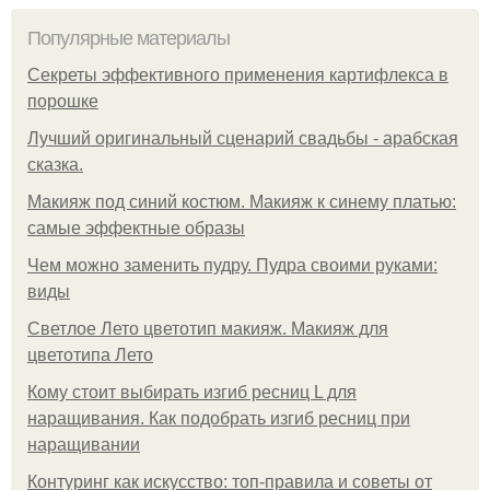
Популярные материалы
Секреты эффективного применения картифлекса в
порошке
Лучший оригинальный сценарий свадьбы - арабская
сказка.
Макияж под синий костюм. Макияж к синему платью:
самые эффектные образы
Чем можно заменить пудру. Пудра своими руками:
виды
Светлое Лето цветотип макияж. Макияж для
цветотипа Лето
Кому стоит выбирать изгиб ресниц L для
наращивания. Как подобрать изгиб ресниц при
наращивании
Контуринг как искусство: топ-правила и советы от