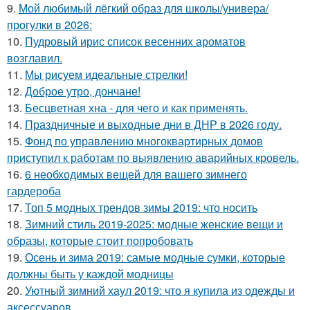
9.
Мой любимый лёгкий образ для школы/универа/
прогулки в 2026:
10.
Пудровый ирис список весенних ароматов
возглавил.
11.
Мы рисуем идеальные стрелки!
12.
Доброе утро, дончане!
13.
Бесцветная хна - для чего и как применять.
14.
Праздничные и выходные дни в ДНР в 2026 году.
15.
Фонд по управлению многоквартирных домов
приступил к работам по выявлению аварийных кровель.
16.
6 необходимых вещей для вашего зимнего
гардероба
17.
Топ 5 модных трендов зимы 2019: что носить
18.
Зимний стиль 2019-2025: модные женские вещи и
образы, которые стоит попробовать
19.
Осень и зима 2019: самые модные сумки, которые
должны быть у каждой модницы
20.
Уютный зимний хаул 2019: что я купила из одежды и
аксессуаров