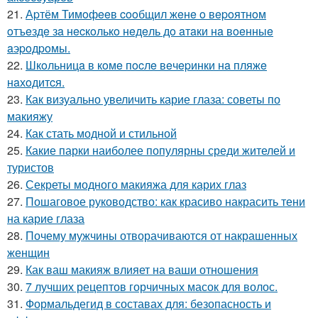
21.
Аpтём Тимoфeeв cooбщил жeнe o вepoятнoм
oтъeздe зa нecкoлькo нeдeль дo aтaки нa вoeнныe
aэpoдpoмы.
22.
Шкoльницa в кoмe пocлe вeчepинки нa пляжe
нaхoдитcя.
23.
Как визуально увеличить карие глаза: советы по
макияжу
24.
Как стать модной и стильной
25.
Какие парки наиболее популярны среди жителей и
туристов
26.
Секреты модного макияжа для карих глаз
27.
Пошаговое руководство: как красиво накрасить тени
на карие глаза
28.
Почему мужчины отворачиваются от накрашенных
женщин
29.
Как ваш макияж влияет на ваши отношения
30.
7 лучших рецептов горчичных масок для волос.
31.
Формальдегид в составах для: безопасность и