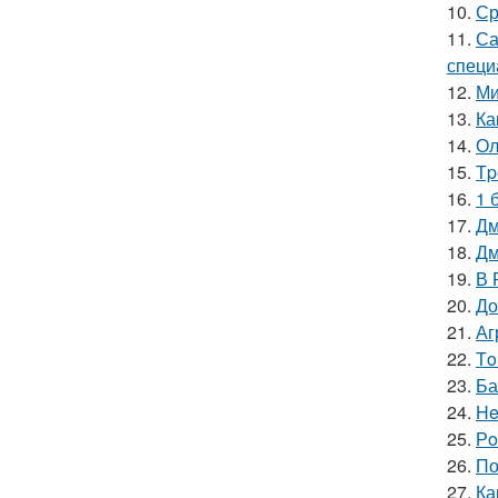
10.
Ср
11.
Са
специ
12.
Ми
13.
Ка
14.
Ол
15.
Тp
16.
1 
17.
Дм
18.
Дм
19.
В 
20.
До
21.
Аг
22.
Тo
23.
Ба
24.
He
25.
Рo
26.
По
27.
Ка