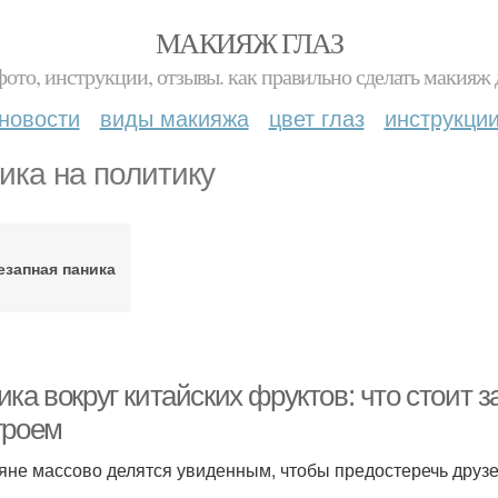
МАКИЯЖ ГЛАЗ
фото, инструкции, отзывы. как правильно сделать макияж д
новости
виды макияжа
цвет глаз
инструкци
ика на политику
езапная паника
ика вокруг китайских фруктов: что стоит
троем
яне массово делятся увиденным, чтобы предостеречь друзе