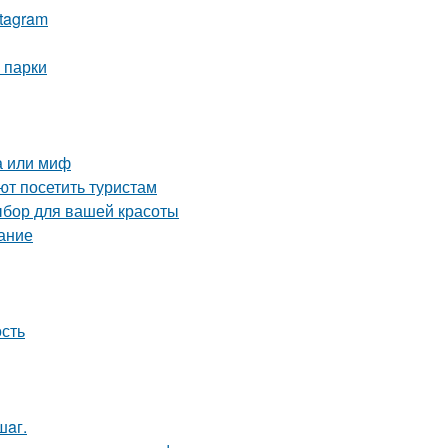
stagram
 парки
а или миф
т посетить туристам
ыбор для вашей красоты
сание
сть
шaг.