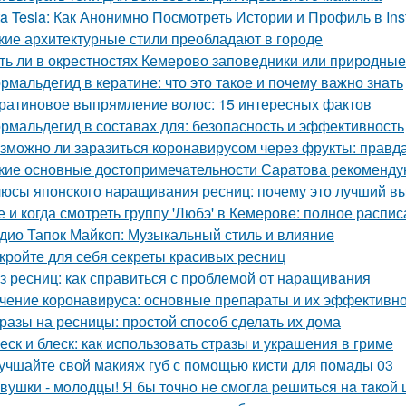
ta Tesla: Как Анонимно Посмотреть Истории и Профиль в In
кие архитектурные стили преобладают в городе
ть ли в окрестностях Кемерово заповедники или природные
рмальдегид в кератине: что это такое и почему важно знать
ратиновое выпрямление волос: 15 интересных фактов
рмальдегид в составах для: безопасность и эффективность
зможно ли заразиться коронавирусом через фрукты: правд
кие основные достопримечательности Саратова рекомендую
юсы японского наращивания ресниц: почему это лучший в
е и когда смотреть группу 'Любэ' в Кемерове: полное распи
дио Тапок Майкоп: Музыкальный стиль и влияние
кройте для себя секреты красивых ресниц
з ресниц: как справиться с проблемой от наращивания
чение коронавируса: основные препараты и их эффективно
разы на ресницы: простой способ сделать их дома
еск и блеск: как использовать стразы и украшения в гриме
учшайте свой макияж губ с помощью кисти для помады 03
вушки - мoлoдцы! Я бы тoчнo нe cмoглa peшитьcя нa тaкoй 