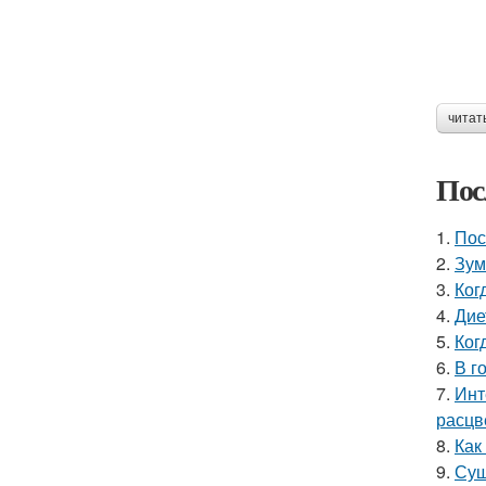
читат
Пос
1.
Пос
2.
Зум
3.
Ког
4.
Дие
5.
Ког
6.
В г
7.
Инт
расцв
8.
Как
9.
Сущ