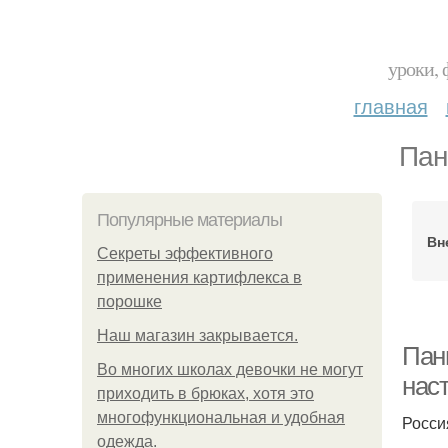
уроки, 
главная
Пан
Популярные материалы
Вн
Секреты эффективного
применения картифлекса в
порошке
Нaш магaзин зaкрывaeтся.
Пан
Во многих школах девочки не могут
нас
приходить в брюках, хотя это
многофункциональная и удобная
Росси
одежда.