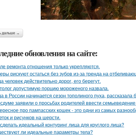
ь дальше →
ледние обновления на сайте:
ле ремонта отношения только укрепляются.
еры рискуют остаться без зубов из-за тренда на отбеливаю
да человек действительно дорог, его берегут.
толог допустимую порцию мороженого назвала.
да в России начинается сезон тополиного пуха, рассказала 
осдуме заявили о просьбах родителей ввести семьеведение 
ересное про пампасских кошек - это одни из самых разнооб
еток и рисунков на шерсти.
 сделать идеальный контуринг лица для круглого лица?
ествуют ли идеальные параметры тела?