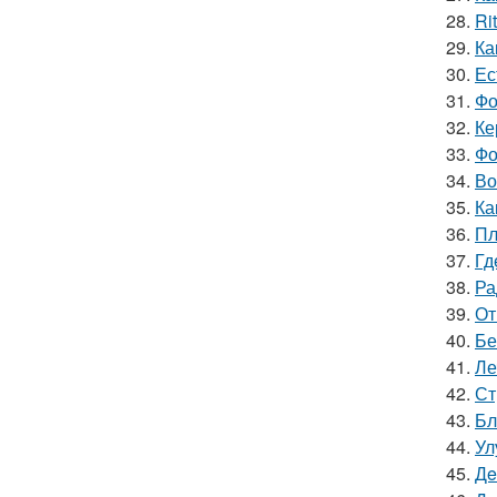
28.
Ri
29.
Ка
30.
Ес
31.
Фо
32.
Ке
33.
Фо
34.
Во
35.
Ка
36.
Пл
37.
Гд
38.
Ра
39.
От
40.
Бе
41.
Ле
42.
Ст
43.
Бл
44.
Ул
45.
Дe