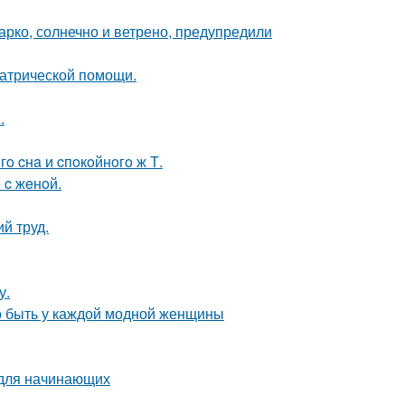
арко, солнечно и ветрено, предупредили
иатрической помощи.
.
гo cнa и cпoкoйнoгo ж Т.
 c жeнoй.
й труд.
у.
но быть у каждой модной женщины
 для начинающих