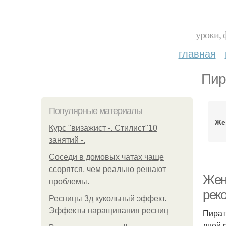
уроки, 
главная
Пир
Популярные материалы
Же
Курс "визажист -. Стилист"10
занятий -.
Соседи в домовых чатах чаще
ссорятся, чем реально решают
Жен
проблемы.
рек
Ресницы 3д кукольный эффект.
Эффекты наращивания ресниц
Пират
дней 