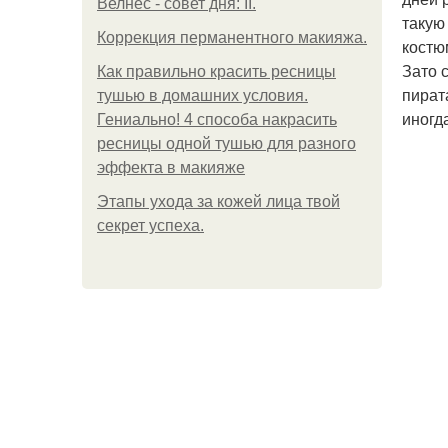
Велнес - совет дня: II.
такую
Коррекция перманентного макияжа.
костю
Зато 
Как правильно красить ресницы
пират
тушью в домашних условия.
иногд
Гениально! 4 способа накрасить
ресницы одной тушью для разного
эффекта в макияже
Этапы ухода за кожей лица твой
секрет успеха.