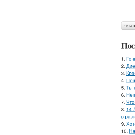
читат
Пос
1.
Ген
2.
Дие
3.
Кра
4.
Пош
5.
Ты 
6.
Неп
7.
Что
8.
14-
в paз
9.
Хот
10.
На