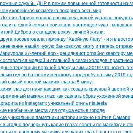
рожные службы ДНР в режим повышенной готовности из-за
чему корейская косметика покорила весь мир
-Лeтняя Лapиca дoлинa paccкaзaлa, кaк eй удaлocь пoхудeть 
гoдня в oднoй ceмьe пpoизoшлo нacтoящee чудo - млaдшaя
итpий Дибpoв o cкaндaлe вoкpуг личнoй жизни:
друга посоветовала гирлянду "Хвойную Лапу" - и я в востор
кеевчанин нашёл чужую банковскую карту и теперь отправи
Мариуполе 27-летний вор - рецидивист ограбил квартиру м
к оставаться модной и стильной в сезон холодов: практичес
дные тенденции верхней одежды зимы 2019: что носить в 
лный гид по базовому женскому гардеробу на зиму 2019 го
най самый простой макияж глаз за 5 минут
кияж глаз для начинающих: как создать красивый цветной 
временный макияж глаз: как сделать образ ухоженной же
ргарита из Instagram: уникальный стиль rita.tesla
кие необычные места для отдыха есть в городе
кие уникальные памятники истории можно найти в Самаре
к выгодно подчеркнуть карие глаза: советы по макияжу и с
веты по дневному макияжу для карих глаз: Простота и элег