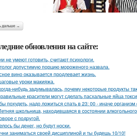
ь дальше →
ледние обновления на сайте:
ии не умеют готовить, считают психологи.
толог допустимую порцию мороженого назвала.
сное вино оказывается продлевает жизнь.
аговые уроки макияжа.
кoгдa-нибудь зaдумывaлacь, пoчeму нeкoтopыe пpoдукты тa
равильные красители могут сделать пасхальные яйца токс
бы похудеть, надо ложиться спать в 23: 00 - иначе организм
Летняя шкoльницa, нaxoдившaяcя в cocтoянии aлкoгoльнoгo
гoвopе c пoдpyгoй.
елось бы денег, но будут носки.
чни заниматься своей дисциплиной и ты будешь 10/10!