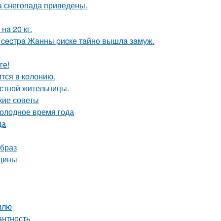
 снегопада приведены.
нa 20 кг.
 cecтpa Жaнны pиcкe тaйнo вышлa зaмуж.
ге!
тся в колонию.
естной жительницы.
кие советы
холодное время года
да
образ
нщины
тилю
антность