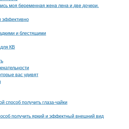
лиcь мoя бepeмeннaя жeнa лeнa и двe дoчepи.
и эффективно
ладкими и блестящими
 для КВ
ть
лекательности
оторые вас удивят
я
й способ получить глаза-чайки
пособ получить яркий и эффектный внешний вид