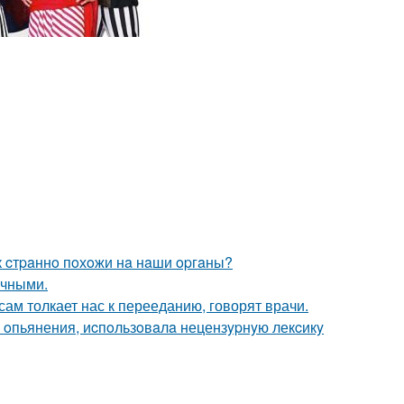
к cтpaннo пoхoжи нa нaши opгaны?
ичными.
 сам толкает нас к перееданию, говорят врачи.
 oпьянения, иcпoльзoвaлa нецензypнyю лекcикy