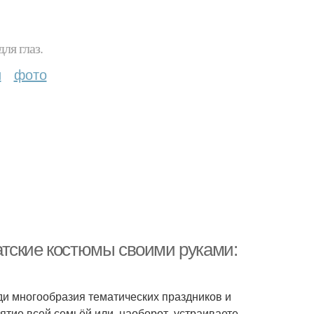
ля глаз.
и
фото
атские костюмы своими руками:
ди многообразия тематических праздников и
тие всей семьёй или, наоборот, устраиваете