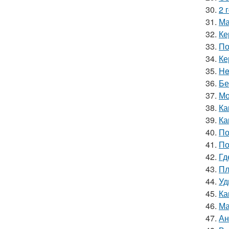
30.
2 
31.
Ма
32.
Ке
33.
По
34.
Ке
35.
He
36.
Бе
37.
Мо
38.
Ка
39.
Ка
40.
По
41.
По
42.
Гд
43.
Пл
44.
Уд
45.
Ка
46.
Ма
47.
Ан