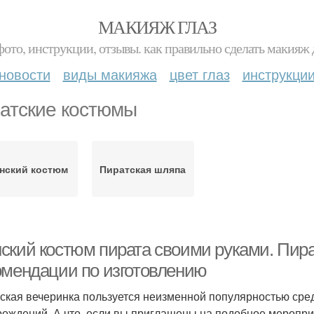
МАКИЯЖ ГЛАЗ
фото, инструкции, отзывы. как правильно сделать макияж д
новости
виды макияжа
цвет глаз
инструкци
атские костюмы
нский костюм
Пиратская шляпа
ский костюм пирата своими руками. Пир
омендации по изготовлению
ская вечеринка пользуется неизменной популярностью сре
рождений. А что, если вы приглашены на подобное мероприя