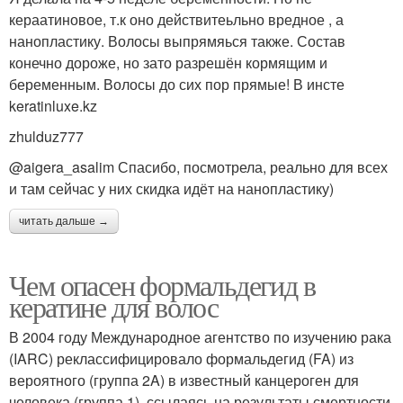
кераатиновое, т.к оно действитеьльно вредное , а
нанопластику. Волосы выпрямяься также. Состав
конечно дороже, но зато разрешён кормящим и
беременным. Волосы до сих пор прямые! В инсте
keratinluxe.kz
zhulduz777
@aigera_asalim Спасибо, посмотрела, реально для всех
и там сейчас у них скидка идёт на нанопластику)
читать дальше →
Чем опасен формальдегид в
кератине для волос
В 2004 году Международное агентство по изучению рака
(IARC) реклассифицировало формальдегид (FA) из
вероятного (группа 2A) в известный канцероген для
человека (группа 1), ссылаясь на результаты смертности