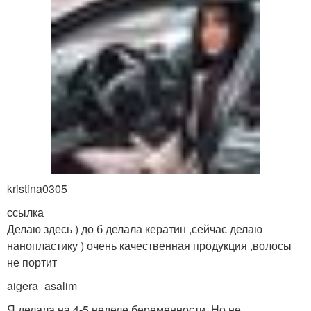
kristina0305
ссылка
Делаю здесь ) до б делала кератин ,сейчас делаю
нанопластику ) очень качественная продукция ,волосы
не портит
aigera_asalim
Я делала на 4-5 неделе беременности. Но не