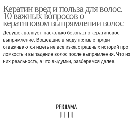
Кератин вред и польза для волос.
Кератин для
Средства с кератином
10 важных вопросов о
выпрямления
кератиновом выпрямлении волос
Девушек волнует, насколько безопасно кератиновое
выпрямление. Вошедшие в моду прямые пряди
Растительный кератин
Шампуни с кератином
отваживаются иметь не все из-за страшных историй про
ломкость и выпадение волос после выпрямления. Что из
них реальность, а что выдумки, разберемся далее.
Гидролизованный
Чистый кератин
кератин