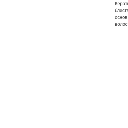
Керат
блест
основ
волос