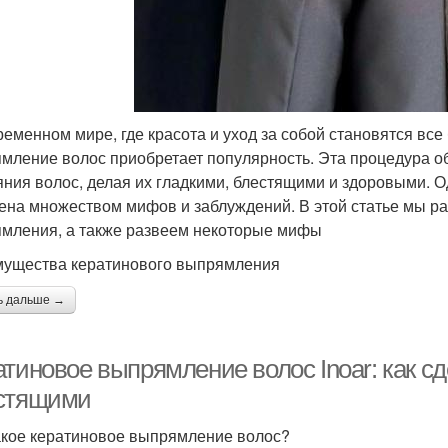
ременном мире, где красота и уход за собой становятся вс
мление волос приобретает популярность. Эта процедура о
яния волос, делая их гладкими, блестящими и здоровыми. Од
ена множеством мифов и заблуждений. В этой статье мы р
мления, а также развеем некоторые мифы
ущества кератинового выпрямления
ь дальше →
атиновое выпрямление волос Inoar: как с
стящими
акое кератиновое выпрямление волос?