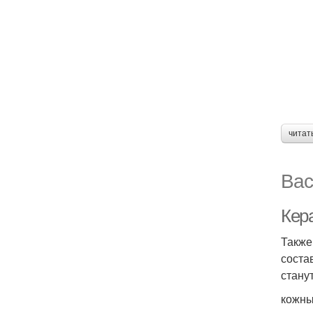
читат
Вас
Кер
Также
соста
стану
кожны