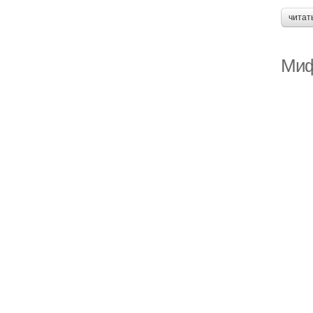
читат
Миф