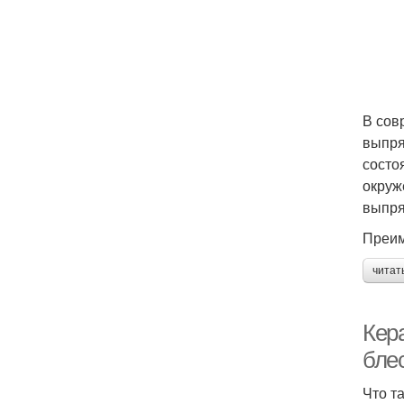
В сов
выпря
состо
окруж
выпря
Преим
читат
Кер
бле
Что т