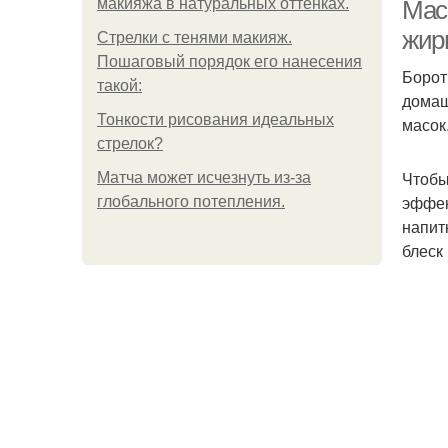
макияжа в натуральных оттенках.
Мас
жир
Стрелки с тенями макияж.
Пошаговый порядок его нанесения
Борот
такой:
домаш
Тонкости рисования идеальных
масок
стрелок?
Чтобы
Матча может исчезнуть из-за
эффек
глобального потепления.
напит
блеск