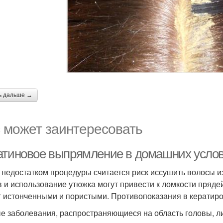
ь дальше →
 может заинтересовать
атиновое выпрямление в домашних услов
 недостатком процедуры считается риск иссушить волосы и
в и использование утюжка могут привести к ломкости пряде
т истонченными и пористыми. Противопоказания в кератир
е заболевания, распространяющиеся на область головы, ли