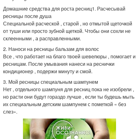
Домашние средства для роста ресниц1. Расчесывай
ресницы после душа
Специальной расческой , старой , но отмытой щеточкой
от туши или просто зубной щеткой. Чтобы они сохли не
склеенными , а расправленными.
2. Наноси на ресницы бальзам для волос
Все , что работает на благо твоей шевелюры , помогает и
ресницам. После умывания нанеси на реснички
кондиционер , подержи минуту и смой.
3. Мой ресницы специальным шампунем
Нет , отдельного шампуня для ресниц пока не изобрели ,
но расти они будут гораздо лучше , если ты будешь мыть
их специальным детским шампунем с пометкой « без
слез».