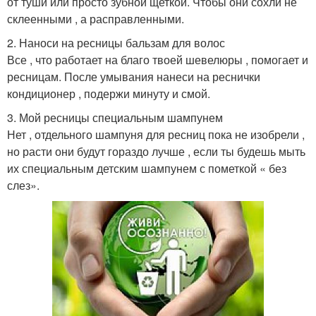
от туши или просто зубной щеткой. Чтобы они сохли не
склеенными , а расправленными.
2. Наноси на ресницы бальзам для волос
Все , что работает на благо твоей шевелюры , помогает и
ресницам. После умывания нанеси на реснички
кондиционер , подержи минуту и смой.
3. Мой ресницы специальным шампунем
Нет , отдельного шампуня для ресниц пока не изобрели ,
но расти они будут гораздо лучше , если ты будешь мыть
их специальным детским шампунем с пометкой « без
слез».