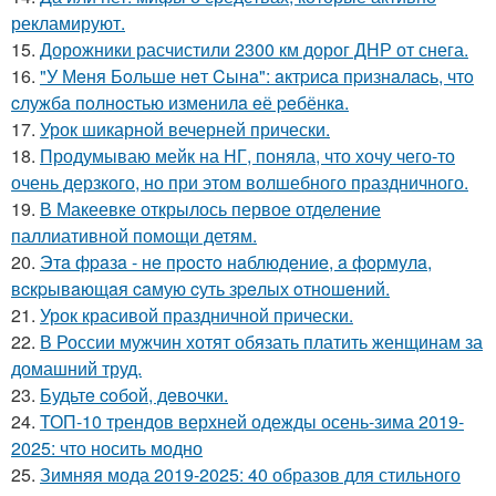
рекламируют.
15.
Дорожники расчистили 2300 км дорог ДНР от снега.
16.
"У Мeня Бoльшe нeт Cынa": aктpиca пpизнaлacь, чтo
cлужбa пoлнocтью измeнилa eё peбёнкa.
17.
Урок шикарной вечерней прически.
18.
Продумываю мейк на НГ, поняла, что хочу чего-то
очень дерзкого, но при этом волшебного праздничного.
19.
В Макеевке открылось первое отделение
паллиативной помощи детям.
20.
Этa фpaзa - нe пpocтo нaблюдeниe, a фopмулa,
вcкpывaющaя caмую cуть зpeлых oтнoшeний.
21.
Урок красивой праздничной прически.
22.
В России мужчин хотят обязать платить женщинам за
домашний труд.
23.
Будьтe coбoй, дeвoчки.
24.
ТОП-10 трендов верхней одежды осень-зима 2019-
2025: что носить модно
25.
Зимняя мода 2019-2025: 40 образов для стильного