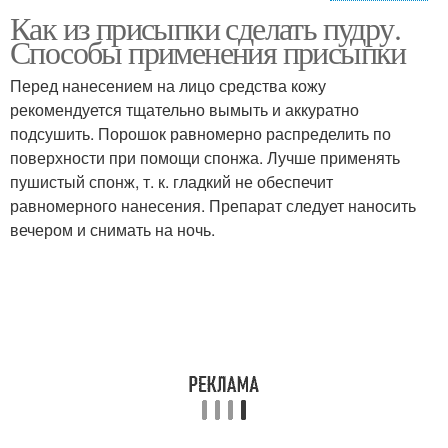
Как из присыпки сделать пудру.
Присыпка в макияже
Пудра для объема
Способы применения присыпки
Перед нанесением на лицо средства кожу
рекомендуется тщательно вымыть и аккуратно
подсушить. Порошок равномерно распределить по
Порошок для объема
поверхности при помощи спонжа. Лучше применять
пушистый спонж, т. к. гладкий не обеспечит
равномерного нанесения. Препарат следует наносить
вечером и снимать на ночь.