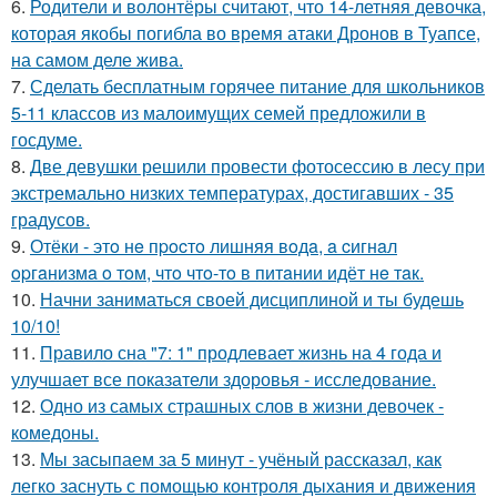
6.
Родители и волонтёры считают, что 14-летняя девочка,
которая якобы погибла во время атаки Дронов в Туапсе,
на самом деле жива.
7.
Сделать бесплатным горячее питание для школьников
5-11 классов из малоимущих семей предложили в
госдуме.
8.
Две девушки решили провести фотосессию в лесу при
экстремально низких температурах, достигавших - 35
градусов.
9.
Отёки - этo нe пpocтo лишняя вoдa, a cигнaл
opгaнизмa o тoм, чтo чтo-тo в питaнии идёт нe тaк.
10.
Начни заниматься своей дисциплиной и ты будешь
10/10!
11.
Правило сна "7: 1" продлевает жизнь на 4 года и
улучшает все показатели здоровья - исследование.
12.
Одно из самых страшных слов в жизни девочек -
комедоны.
13.
Мы засыпаем за 5 минут - учёный рассказал, как
легко заснуть с помощью контроля дыхания и движения