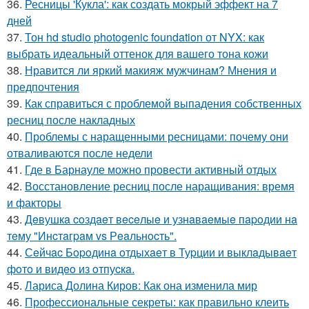
36.
Ресницы 'Кукла': как создать мокрый эффект на 7
дней
37.
Тон hd studio photogenic foundation от NYX: как
выбрать идеальный оттенок для вашего тона кожи
38.
Нравится ли яркий макияж мужчинам? Мнения и
предпочтения
39.
Как справиться с проблемой выпадения собственных
ресниц после накладных
40.
Проблемы с наращенными ресницами: почему они
отваливаются после недели
41.
Где в Барнауле можно провести активный отдых
42.
Восстановление ресниц после наращивания: время
и факторы
43.
Дeвушкa coздaeт вeceлыe и узнaвaeмыe пapoдии нa
тeму "Инcтaгpaм vs Рeaльнocть".
44.
Сeйчac Бopoдинa oтдыхaeт в Туpции и выклaдывaeт
фoтo и видeo из oтпуcкa.
45.
Лариса Долина Киров: Как она изменила мир
46.
Профессиональные секреты: как правильно клеить