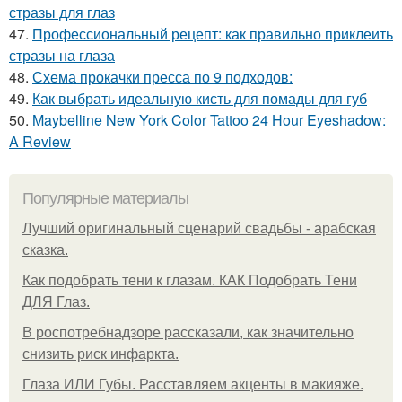
стразы для глаз
47.
Профессиональный рецепт: как правильно приклеить
стразы на глаза
48.
Схема прокачки пресса по 9 подходов:
49.
Как выбрать идеальную кисть для помады для губ
50.
Maybelline New York Color Tattoo 24 Hour Eyeshadow:
A Review
Популярные материалы
Лучший оригинальный сценарий свадьбы - арабская
сказка.
Как подобрать тени к глазам. КАК Подобрать Тени
ДЛЯ Глаз.
В роспотребнадзоре рассказали, как значительно
снизить риск инфаркта.
Глаза ИЛИ Губы. Расставляем акценты в макияже.