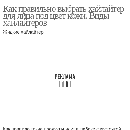
Как правильно выбрать хайлайтер
Хайлайтер для светлой
Сатиновый хайлайтер
для лица под цвет кожи. Виды
кожи
хайлайтеров
Жидкие хайлайтер
Жидкий хайлайтер
Хайлайтер на лице
Сухой хайлайтер
Хайлайтер в стике
Кремовый хайлайтер
Как правило такие продукты идут в тюбике с кисточкой.