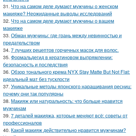
31.
Что на самом деле думают мужчины о женском
макияже? Неожиданные выводы исследований
32.
Что на самом деле думают мужчины о вашем
макияже
33.
Обман мужчины: где грань между невинностью и
предательством
34.
7 лучших рецептов горчичных масок для волос.
35.
Формальдегид в кератиновом выпрямлении:
безопасность и последствия
36.
Обзор тонального крема NYX Stay Matte But Not Flat:
идеальный мат без тусклости
37.
Уникальные методы японского наращивания ресниц:
почему они так популярны
38.
Макияж или натуральность: что больше нравится
мужчинам
39.
7 деталей макияжа, которые меняют всё: советы от
профессионалов
40.
Какой макияж действительно нравится мужчинам?