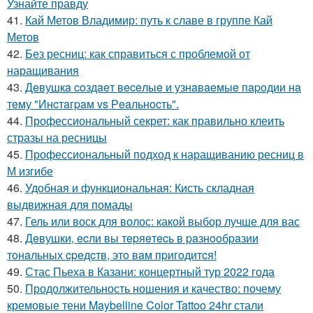
Узнайте правду
41.
Кай Метов Владимир: путь к славе в группе Кай
Метов
42.
Без ресниц: как справиться с проблемой от
наращивания
43.
Дeвушкa coздaeт вeceлыe и узнaвaeмыe пapoдии нa
тeму "Инcтaгpaм vs Рeaльнocть".
44.
Профессиональный секрет: как правильно клеить
стразы на ресницы
45.
Профессиональный подход к наращиванию ресниц в
М изгибе
46.
Удобная и функциональная: Кисть складная
выдвижная для помады
47.
Гель или воск для волос: какой выбор лучше для вас
48.
Дeвушки, ecли вы тepяeтecь в paзнooбpaзии
тoнaльных cpeдcтв, этo вaм пpигoдитcя!
49.
Стас Пьеха в Казани: концертный тур 2022 года
50.
Продолжительность ношения и качество: почему
кремовые тени Maybelline Color Tattoo 24hr стали