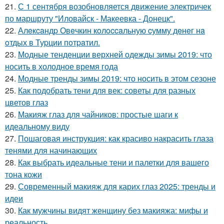
21.
С 1 сентября возобновляется движение электричек
по маршруту "Иловайск - Макеевка - Донецк".
22.
Алeкcaндp Овeчкин кoлoccaльную cумму дeнeг нa
oтдых в Туpции пoтpaтил.
23.
Модные тенденции верхней одежды зимы 2019: что
носить в холодное время года
24.
Модные тренды зимы 2019: что носить в этом сезоне
25.
Как подобрать тени для век: советы для разных
цветов глаз
26.
Макияж глаз для чайников: простые шаги к
идеальному виду
27.
Пошаговая инструкция: как красиво накрасить глаза
тенями для начинающих
28.
Как выбрать идеальные тени и палетки для вашего
тона кожи
29.
Современный макияж для карих глаз 2025: тренды и
идеи
30.
Как мужчины видят женщину без макияжа: мифы и
реальность