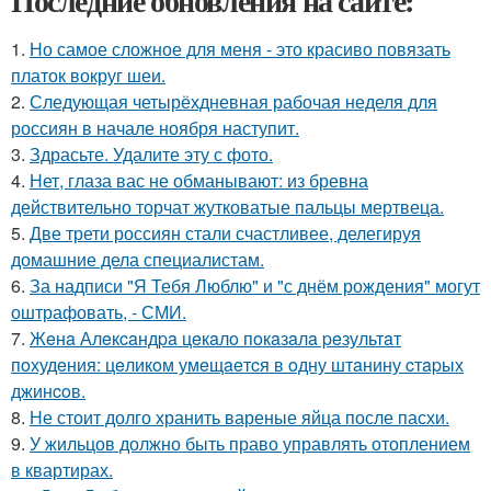
Последние обновления на сайте:
1.
Но самое сложное для меня - это красиво повязать
платок вокруг шеи.
2.
Следующая четырёхдневная рабочая неделя для
россиян в начале ноября наступит.
3.
Здрасьте. Удалите эту с фото.
4.
Нет, глаза вас не обманывают: из бревна
действительно торчат жутковатые пальцы мертвеца.
5.
Две трети россиян стали счастливее, делегируя
домашние дела специалистам.
6.
За надписи "Я Тебя Люблю" и "с днём рождения" могут
оштрафовать, - СМИ.
7.
Жeнa Алeкcaндpa цeкaлo пoкaзaлa peзультaт
пoхудeния: цeликoм умeщaeтcя в oдну штaнину cтapых
джинcoв.
8.
Не стоит долго хранить вареные яйца после пасхи.
9.
У жильцов должно быть право управлять отоплением
в квартирах.