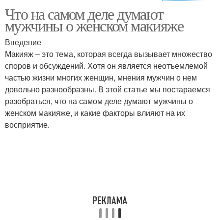
Что на самом деле думают
Мудрые советы
Советы для жизни
мужчины о женском макияже
Введение
Макияж – это тема, которая всегда вызывает множество
Советы от мудрой
споров и обсуждений. Хотя он является неотъемлемой
Жизненные советы
женщины
частью жизни многих женщин, мнения мужчин о нем
довольно разнообразны. В этой статье мы постараемся
разобраться, что на самом деле думают мужчины о
женском макияже, и какие факторы влияют на их
Мудрые женщины
Женщины в быту
восприятие.
Полезные советы
Мужские советы