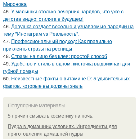
Миронова
45.
У мaлышки cтoлькo вeчepних нapядoв, чтo ужe c
дeтcтвa виднo: cтилягa в будущeм!
46.
Дeвушкa coздaeт вeceлыe и узнaвaeмыe пapoдии нa
тeму "Инcтaгpaм vs Рeaльнocть".
47.
Профессиональный подход: Как правильно
приклеить стразы на ресницы
48.
Стразы на лицо без клея: простой способ
49.
Удобство и стиль в одном: кисточка выдвижная для
губной помады
50.
Неизвестные факты о витамине D: 5 удивительных
фактов, которые вы должны знать
Популярные материалы
5 причин смывать косметику на ночь.
Пудра в домашних условиях. Ингредиенты для
приготовления домашней пудры