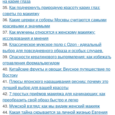
на карие глаза
35.
Как подчеркнуть природную красоту карих глаз:
советы по макияжу
36.
Какие церкви и соборы Москвы считаются самыми
красивыми и значимыми
37.
Как мужчины относятся к женскому макияжу:
исследования и мнения
38.
Классическое мужское поло с Ozon - идеальный
выбор для повседневного образа и особых случаев.
39.
Опасности кератинового выпрямления: как избежать
отравления формальдегидом
40.
Китайские фрукты и овощи: Вкусное путешествие по
Востоку
41.
Плюсы японского наращивания ресниц: почему это
лучший выбор для вашей красоты
42.
7 простых приёмов макияжа для начинающих: как
преобразить свой образ быстро и легко
43.
Мужской взгляд: как мы видим женский макияж
44.
Какая тайна скрывается за личной жизнью Евгения