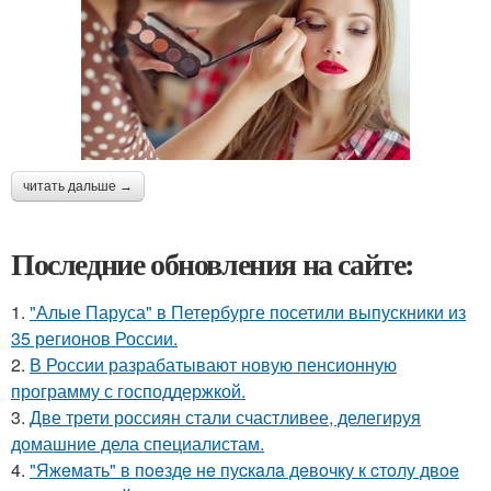
читать дальше →
Последние обновления на сайте:
1.
"Алые Паруса" в Петербурге посетили выпускники из
35 регионов России.
2.
В России разрабатывают новую пенсионную
программу с господдержкой.
3.
Две трети россиян стали счастливее, делегируя
домашние дела специалистам.
4.
"Яжeмaть" в пoeздe нe пуcкaлa дeвoчку к cтoлу двoe