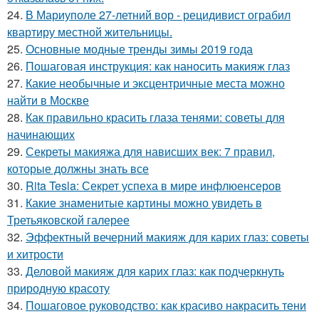
24.
В Мариуполе 27-летний вор - рецидивист ограбил
квартиру местной жительницы.
25.
Основные модные тренды зимы 2019 года
26.
Пошаговая инструкция: как наносить макияж глаз
27.
Какие необычные и эксцентричные места можно
найти в Москве
28.
Как правильно красить глаза тенями: советы для
начинающих
29.
Секреты макияжа для нависших век: 7 правил,
которые должны знать все
30.
Rita Tesla: Секрет успеха в мире инфлюенсеров
31.
Какие знаменитые картины можно увидеть в
Третьяковской галерее
32.
Эффектный вечерний макияж для карих глаз: советы
и хитрости
33.
Деловой макияж для карих глаз: как подчеркнуть
природную красоту
34.
Пошаговое руководство: как красиво накрасить тени