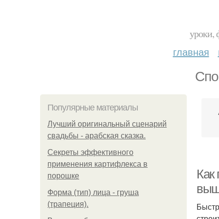
уроки, 
главная
Спо
Популярные материалы
Лучший оригинальный сценарий
свадьбы - арабская сказка.
Секреты эффективного
применения картифлекса в
Как
порошке
выщ
Форма (тип) лица - груша
(трапеция).
Быстр
строи