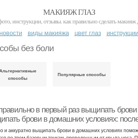
МАКИЯЖ ГЛАЗ
фото, инструкции, отзывы. как правильно сделать макияж д
новости
виды макияжа
цвет глаз
инструкци
собы без боли
Альтернативные
Популярные способы
способы
 правильно в первый раз выщипать брови
ипать брови в домашних условиях: посл
о и аккуратно выщипать брови в домашних условиях помож
тся по трем базовым точкам, проведенным от крыла носа. П