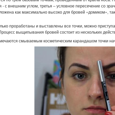
я - с внешним углом, третья – условное пересечение со зрач
ложена как максимально высоко для бровей «домиком», так
олько проработаны и выставлены все точки, можно приступ
 Процесс выщипывания бровей состоит из нескольких дейст
змечаются смываемым косметическим карандашом точки нача