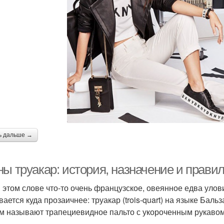
ь дальше →
ны труакар: история, назначение и прав
в этом слове что-то очень французское, овеянное едва ул
ается куда прозаичнее: труакар (trois-quart) на языке Бальз
м называют трапециевидное пальто с укороченным рукавом