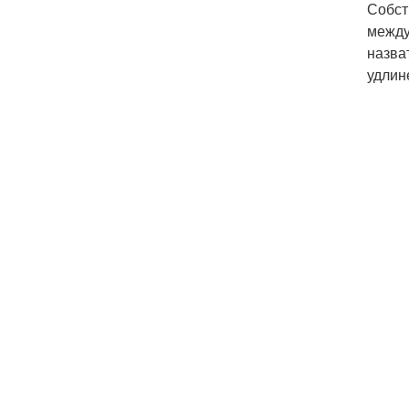
Собст
между
назва
удлин