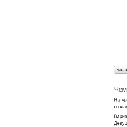
читат
Чем
Натур
созда
Вариа
Девуш