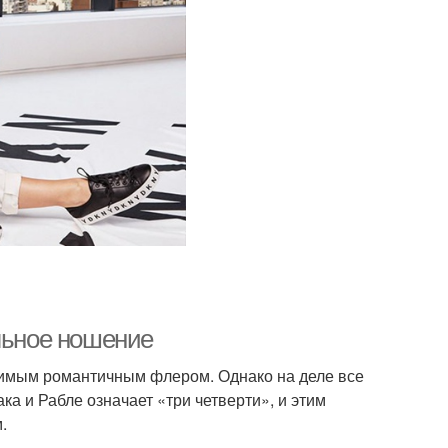
ильное ношение
овимым романтичным флером. Однако на деле все
ака и Рабле означает «три четверти», и этим
.