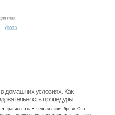
ля глаз.
и
фото
 в домашних условиях. Как
едовательность процедуры
ет правильно намеченная линия брови. Она
ервая – пересечение с внутренним углом глаза,