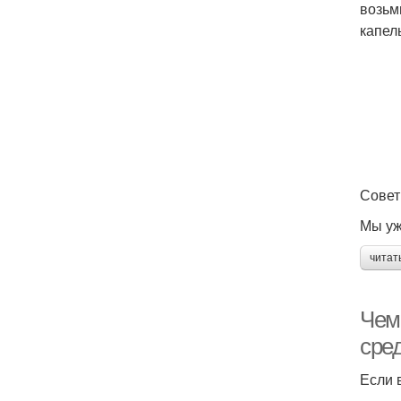
возьм
капел
‎Сове
Мы уж
читат
Чем
сре
Если 