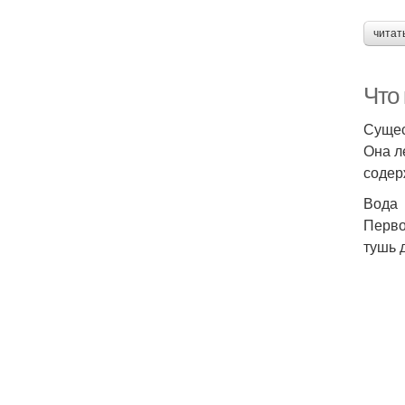
читат
Что
Сущес
Она л
содер
Вода
Перво
тушь 