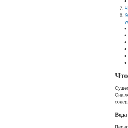
Ч
К
у
Что
Сущес
Она л
содер
Вода
Перво