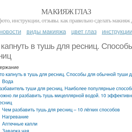
МАКИЯЖ ГЛАЗ
фото, инструкции, отзывы. как правильно сделать макияж д
новости
виды макияжа
цвет глаз
инструкци
 капнуть в тушь для ресниц. Способ
ниц
ержание
то капнуть в тушь для ресниц. Способы для обычной туши 
Вода
азбавитель туши для ресниц. Наиболее популярные способ
ожно ли разбавить тушь мицеллярной водой. 10 эффективн
есниц
Чем разбавить тушь для ресниц – 10 лёгких способов
Нагревание
Аптечные капли
Заварка чая