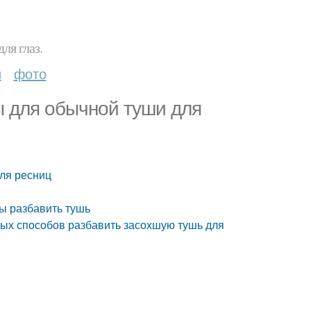
ля глаз.
и
фото
ы для обычной туши для
для ресниц
ы разбавить тушь
ых способов разбавить засохшую тушь для