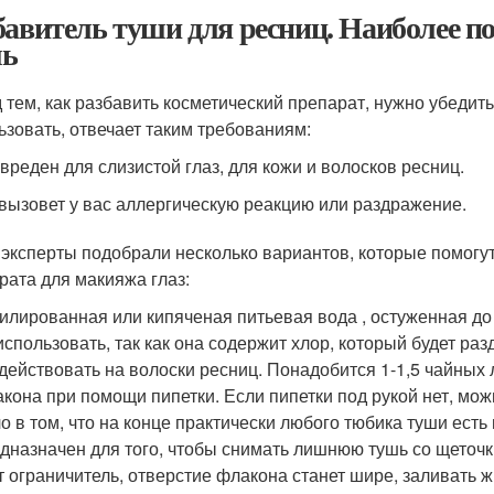
бавитель туши для ресниц. Наиболее п
шь
 тем, как разбавить косметический препарат, нужно убедить
ьзовать, отвечает таким требованиям:
вреден для слизистой глаз, для кожи и волосков ресниц.
вызовет у вас аллергическую реакцию или раздражение.
эксперты подобрали несколько вариантов, которые помогут
рата для макияжа глаз:
илированная или кипяченая питьевая вода , остуженная до
использовать, так как она содержит хлор, который будет ра
действовать на волоски ресниц. Понадобится 1-1,5 чайных
кона при помощи пипетки. Если пипетки под рукой нет, мо
о в том, что на конце практически любого тюбика туши ест
дназначен для того, чтобы снимать лишнюю тушь со щеточк
т ограничитель, отверстие флакона станет шире, заливать 