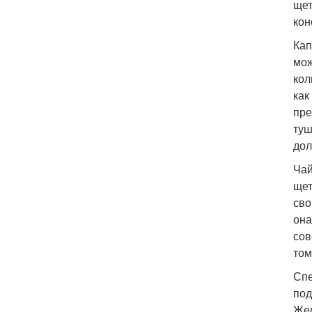
щет
кон
Кап
мож
кол
как
пре
туш
дол
Чай
щет
сво
она
сов
том
Спе
под
Жел