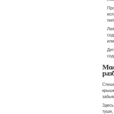
Про
исп
пип
Люб
сод
или
Дет
сод
Мож
раз
Спешк
крышк
забыв
Здесь
туши,