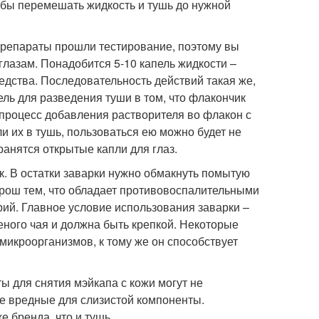
тобы перемешать жидкость и тушь до нужной
 препараты прошли тестирование, поэтому вы
глазам. Понадобится 5-10 капель жидкости –
редства. Последовательность действий такая же,
ль для разведения туши в том, что флакончик
 процесс добавления растворителя во флакон с
ли их в тушь, пользоваться ею можно будет не
анятся открытые капли для глаз.
к. В остатки заварки нужно обмакнуть помытую
хорош тем, что обладает противовоспалительными
ий. Главное условие использования заварки –
леного чая и должна быть крепкой. Некоторые
 микроорганизмов, к тому же он способствует
 для снятия мэйкапа с кожи могут не
гие вредные для слизистой компоненты.
 бренда, что и тушь.