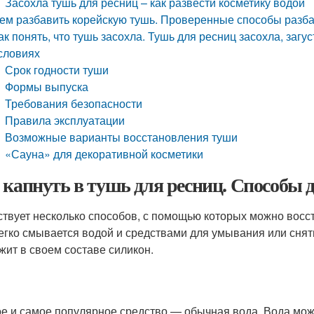
Засохла тушь для ресниц – как развести косметику водой
ем разбавить корейскую тушь. Проверенные способы разб
ак понять, что тушь засохла. Тушь для ресниц засохла, заг
словиях
Срок годности туши
Формы выпуска
Требования безопасности
Правила эксплуатации
Возможные варианты восстановления туши
«Сауна» для декоративной косметики
 капнуть в тушь для ресниц. Способы 
твует несколько способов, с помощью которых можно восс
егко смывается водой и средствами для умывания или снят
жит в своем составе силикон.
е и самое популярное средство — обычная вода. Вода мож