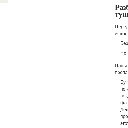
Раз
ту
Перед
испол
Без
Не 
Наши 
препа
Бут
не 
воз
фла
Дел
пре
это