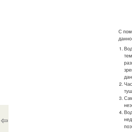
С пом
данно
Вод
тем
раз
зре
дан
Час
туш
Сам
неэ
Вод
⇦
нед
поэ