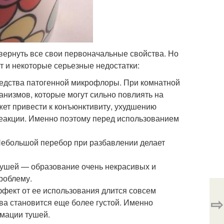
вернуть все свои первоначальные свойства. Но
ет и некоторые серьезные недостатки:
редства патогенной микрофлоры. При комнатной
анизмов, которые могут сильно повлиять на
жет привести к конъюнктивиту, ухудшению
 реакции. Именно поэтому перед использованием
Небольшой перебор при разбавлении делает
тушей — образование очень некрасивых и
роблему.
ффект от ее использования длится совсем
⇨
ва становится еще более густой. Именно
имации тушей.