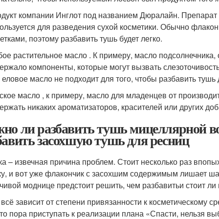
дукт компании Инглот под названием Дюралайн. Препарат
ользуется для разведения сухой косметики. Обычно флак
етками, поэтому разбавить тушь будет легко.
ое растительное масло . К примеру, масло подсолнечника, 
ержало компоненты, которые могут вызвать слезоточивость
 еловое масло не подходит для того, чтобы разбавить тушь 
ское масло , к примеру, масло для младенцев от производ
ержать никаких ароматизаторов, красителей или других доб
но ли разбавить тушь мицеллярной во
бавить засохшую тушь для ресниц
а – извечная причина проблем. Стоит несколько раз впопы
у, и вот уже флакончик с засохшим содержимым лишает шан
чивой моднице предстоит решить, чем разбавитьи стоит ли
 всё зависит от степени привязанности к косметическому ср
 то пора приступать к реализации плана «Спасти, нельзя вы