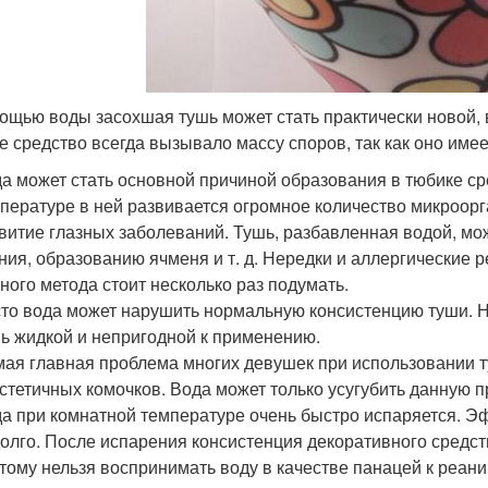
ощью воды засохшая тушь может стать практически новой, 
е средство всегда вызывало массу споров, так как оно име
а может стать основной причиной образования в тюбике с
пературе в ней развивается огромное количество микроорг
витие глазных заболеваний. Тушь, разбавленная водой, мо
ния, образованию ячменя и т. д. Нередки и аллергические
ного метода стоит несколько раз подумать.
то вода может нарушить нормальную консистенцию туши. 
ь жидкой и непригодной к применению.
ая главная проблема многих девушек при использовании 
стетичных комочков. Вода может только усугубить данную п
а при комнатной температуре очень быстро испаряется. Э
олго. После испарения консистенция декоративного средст
тому нельзя воспринимать воду в качестве панацей к реан