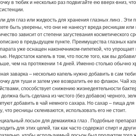
очку в тюбик и несколько раз подвигайте ею вверх-вниз, ч
систенции.
ли для глаз или жидкость для хранения глазных линз . Эти
ете быть уверены, что они не нанесут вреда ресницам или 
ичество зависит от степени загустевания косметического с
 описано в предыдущем пункте. Преимущества глазных капе
парата уже оснащен наконечником-пипеткой, что упрощает
ью. Недостаток капель в том, что после того, как вы добави
ьше, чем на протяжении 14 дней. Именно столько обычно хр
ная заварка – несколько капель нужно добавить в сам тюби
очку для туши и затем уже возвратить ее во флакон. Чай 
йствами, способствует снижению жизнедеятельности бактер
 должна быть сделана из чистого (без добавок) черного, зе
етуют добавить в чай немного сахара. Но сахар – пища для
у, что ресницы склеиваются, использовать его не стоит.
циальный лосьон для демакияжа глаз . Подобные препараты
ходить для этих целей, так как часто содержат спирт и дру
ательно, чтобы используемый лосьон был продуктом того же