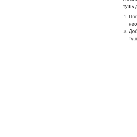
тушь 
Пог
нео
Доб
туш