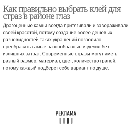
Как правильно выбрать клей для
Средства для
Средства с эффектом
страз в районе глаз
демакияжа
Драгоценные камни всегда притягивали и завораживали
своей красотой, потому создание более дешевых
разновидностей таких украшений позволило
Средство для снятия
Средство для хранения
преобразить самые разнообразные изделия без
излишних затрат. Современные стразы могут иметь
разный размер, материал, цвет, количество граней,
потому каждый подберет себе вариант по душе.
Косметическое
средство