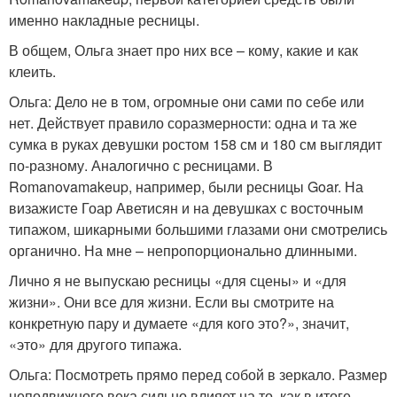
именно накладные ресницы.
В общем, Ольга знает про них все – кому, какие и как
клеить.
Ольга: Дело не в том, огромные они сами по себе или
нет. Действует правило соразмерности: одна и та же
сумка в руках девушки ростом 158 см и 180 см выглядит
по-разному. Аналогично с ресницами. В
Romanovamakeup, например, были ресницы Goar. На
визажисте Гоар Аветисян и на девушках с восточным
типажом, шикарными большими глазами они смотрелись
органично. На мне – непропорционально длинными.
Лично я не выпускаю ресницы «для сцены» и «для
жизни». Они все для жизни. Если вы смотрите на
конкретную пару и думаете «для кого это?», значит,
«это» для другого типажа.
Ольга: Посмотреть прямо перед собой в зеркало. Размер
неподвижного века сильно влияет на то, как в итоге