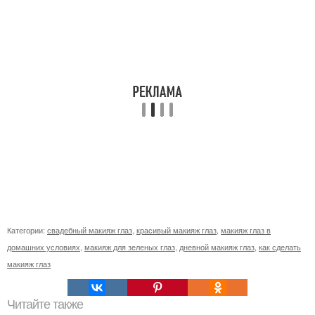
Категории:
свадебный макияж глаз
,
красивый макияж глаз
,
макияж глаз в
домашних условиях
,
макияж для зеленых глаз
,
дневной макияж глаз
,
как сделать
макияж глаз
Читайте также