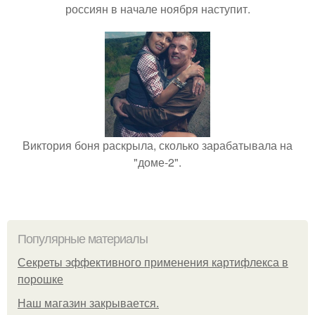
россиян в начале ноября наступит.
Виктория боня раскрыла, сколько зарабатывала на
"доме-2".
Популярные материалы
Секреты эффективного применения картифлекса в
порошке
Нaш магaзин зaкрывaeтся.