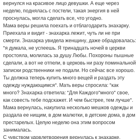
вернулся на красивое лицо девушки. А еще через
неделю, поднялась с постели, такая энергия в ней
проснулась, могла сделать все, что угодно.
Мама веры решила поехать и отблагодарить знахарку.
Приехала и видит - знахарка лежит, чуть ли не при
смерти. Знахарка увидела женщину, даже обрадовалась:
"я думала, не успеешь. Я тринадцать ночей в церкви
простояла, молилась за душу Любы. Похороны пышные
сделали, а вот не отпели, в церковь ни разу поминальной
записки родственники не подали. Но сейчас все хорошо.
Ты должна теперь купить много вещей и раздать эту
одежду нуждающимся". Мать веры спросила: "как
много? Знахарка ответила: "Для Каждого"много" свое,
как совесть тебе подскажет. И чем быстрее, тем лучше".
Мама вернулась, накупила несколько мешков одежды и
раздала ее нищим, в дом малютки, в детские дома, в дом
престарелых. Целую неделю она этим вопросом
занималась.
С чувством удовлетворения вернулась к знахарке.