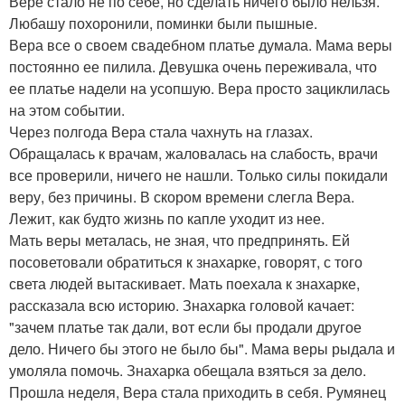
Вере стало не по себе, но сделать ничего было нельзя.
Любашу похоронили, поминки были пышные.
Вера все о своем свадебном платье думала. Мама веры
постоянно ее пилила. Девушка очень переживала, что
ее платье надели на усопшую. Вера просто зациклилась
на этом событии.
Через полгода Вера стала чахнуть на глазах.
Обращалась к врачам, жаловалась на слабость, врачи
все проверили, ничего не нашли. Только силы покидали
веру, без причины. В скором времени слегла Вера.
Лежит, как будто жизнь по капле уходит из нее.
Мать веры металась, не зная, что предпринять. Ей
посоветовали обратиться к знахарке, говорят, с того
света людей вытаскивает. Мать поехала к знахарке,
рассказала всю историю. Знахарка головой качает:
"зачем платье так дали, вот если бы продали другое
дело. Ничего бы этого не было бы". Мама веры рыдала и
умоляла помочь. Знахарка обещала взяться за дело.
Прошла неделя, Вера стала приходить в себя. Румянец