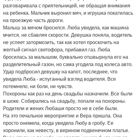
разговаривала с приятельницей, не обращая внимания
на ребенка. Мальчик выронил мяч, и игрушка покатилась
на проезжую часть дороги.
Малыш за мячом бросился. Люба увидела, как машина
мчится, не сбавляя скорости. Девушка поняла, водитель
не успеет затормозить, так как хотел проскочить на
желтый сигнал светофора, прибавил газ. Люба
бросилась за малышом, буквально отшвырнула его на
разделительный газон, но сама угодила под колеса авто.
Удар подбросил девушку на капот, последнее, что
увидела Люба - испуганный взгляд водителя. Все
потемнело, ни боли, ни чувств.
Похороны как раз на день свадьбы назначили. Все были
в шоке. Собирались на свадьбу, попали на похороны.
Родители и жених Любаши просто не в себе были.
На это печальное мероприятие и Вера пришла. Она
просто онемела, когда увидела Любу в гробу. Ее
хоронили, как невесту, в верином подвенечном платье.