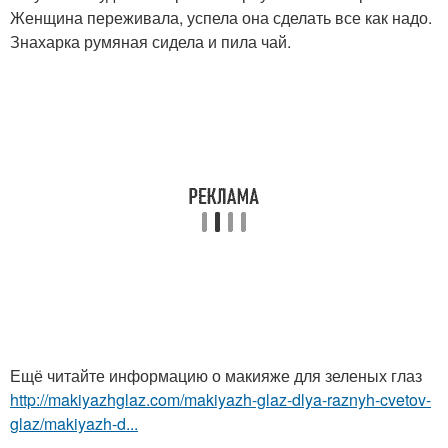
Женщина переживала, успела она сделать все как надо.
Знахарка румяная сидела и пила чай.
Ещё читайте информацию о макияже для зеленых глаз
http://makiyazhglaz.com/makiyazh-glaz-dlya-raznyh-cvetov-
glaz/makiyazh-d...