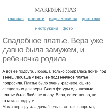
МАКИЯЖ ГЛАЗ
главная
новости
виды макияжа
цвет глаз
инструкции
фото
Свадебное платье. Вера уже
давно была замужем, и
ребеночка родила.
А вот ее подруга, Любаша, только собиралась пойти под
венец. Любаша у веры ее подвенечное платье
попросила. Платье было очень красивое, сшито
специально для веры. Благо фигуры одинаковые,
платье было Любаше впору. Вера, естественно, не
отказала подруге.
Мама веры ругала дочь: "нельзя вот так, напрокат,