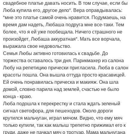
свадебное платье давать носить. В том случае, если бы
Люба купила его, другое дело". Вера оправдывалась:
"мне это платье самой очень нравится. Подумаешь, на
время дам надеть, Любаша подруга мне все-таки. Тем
более, что я ей уже пообещала. Ничего страшного не
произойдет, Любаша аккуратная". Мать все ворчала,
выражала свое недовольство.
Семья Любы активно готовилась к свадьбе. До
торжества оставалось три дня. Парикмахер из салона
Любу на репетицию прически пригласила. Люба в салон
красоты пошла. Она вышла оттуда просто красавицей.
Ей очень понравилась прическа и макияж. Она шла
домой, словно парила над землей, счастью не было
конца - краю.
Люба подошла к перекрестку и стала ждать зеленый
сигнал светофора, для пешеходов. Около дороги
крутился мальчуган, играл мячом. Видно, что ему мяч
только купили, так как малыш трепетно прижимал его к
груди, даже не пачкал мяч о тротуар. Мама мальчугана