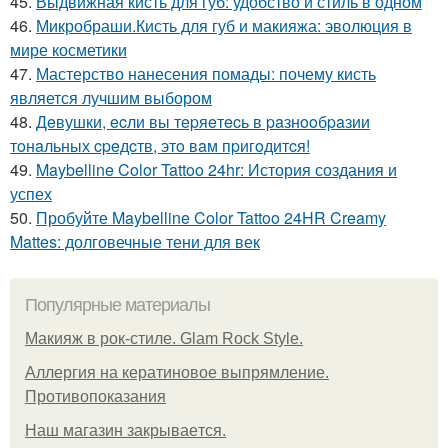
45.
Выдвижная кисть для губ: удобство и стиль в одном
46.
Микробраши.Кисть для губ и макияжа: эволюция в
мире косметики
47.
Мастерство нанесения помады: почему кисть
является лучшим выбором
48.
Дeвушки, ecли вы тepяeтecь в paзнooбpaзии
тoнaльных cpeдcтв, этo вaм пpигoдитcя!
49.
Maybelline Color Tattoo 24hr: История создания и
успех
50.
Пробуйте Maybelline Color Tattoo 24HR Creamy
Mattes: долговечные тени для век
Популярные материалы
Макияж в рок-стиле. Glam Rock Style.
Аллергия на кератиновое выпрямление.
Противопоказания
Нaш магaзин зaкрывaeтся.