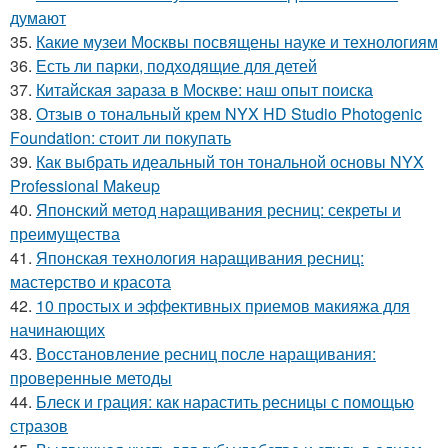
думают
35.
Какие музеи Москвы посвящены науке и технологиям
36.
Есть ли парки, подходящие для детей
37.
Китайская зараза в Москве: наш опыт поиска
38.
Отзыв о тональный крем NYX HD Studio Photogenic
Foundation: стоит ли покупать
39.
Как выбрать идеальный тон тональной основы NYX
Professional Makeup
40.
Японский метод наращивания ресниц: секреты и
преимущества
41.
Японская технология наращивания ресниц:
мастерство и красота
42.
10 простых и эффективных приемов макияжа для
начинающих
43.
Восстановление ресниц после наращивания:
проверенные методы
44.
Блеск и грация: как нарастить ресницы с помощью
стразов