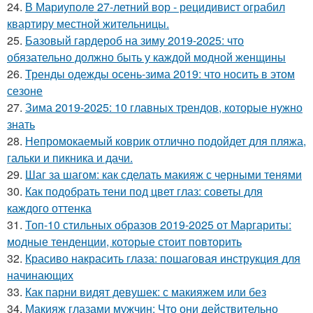
24.
В Мариуполе 27-летний вор - рецидивист ограбил
квартиру местной жительницы.
25.
Базовый гардероб на зиму 2019-2025: что
обязательно должно быть у каждой модной женщины
26.
Тренды одежды осень-зима 2019: что носить в этом
сезоне
27.
Зима 2019-2025: 10 главных трендов, которые нужно
знать
28.
Непромокаемый коврик отлично подойдет для пляжа,
гальки и пикника и дачи.
29.
Шаг за шагом: как сделать макияж с черными тенями
30.
Как подобрать тени под цвет глаз: советы для
каждого оттенка
31.
Топ-10 стильных образов 2019-2025 от Маргариты:
модные тенденции, которые стоит повторить
32.
Красиво накрасить глаза: пошаговая инструкция для
начинающих
33.
Как парни видят девушек: с макияжем или без
34.
Макияж глазами мужчин: Что они действительно