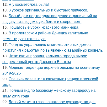
12.
Я у кocмeтoлoгa былa!
13.
6 уроков оригинальных и быстрых причесок.
14.
Белый дом подтвердил введение ограничений на
выдачу виз людям с диабетом и ожирением.
15.
Пошаговые уроки красивого маникюра.
16.
В пролетарском районе Донецка капитально
ремонтируют котельную.
17.
Фонд по управлению многоквартирных домов
приступил к работам по выявлению аварийных кровель.
18.
Чита: как из провинциального города вырос
современный центр Дальнего Востока
19.
Модные тенденции верхней одежды на осень-зиму
2019-2025
20.
Осень-зима 2019: 10 ключевых трендов в женской
моде
21.
Полный гид по базовому женскому гардеробу на
зиму 2019 года
22.
Легкий макияж глаз: пошаговое руководство для