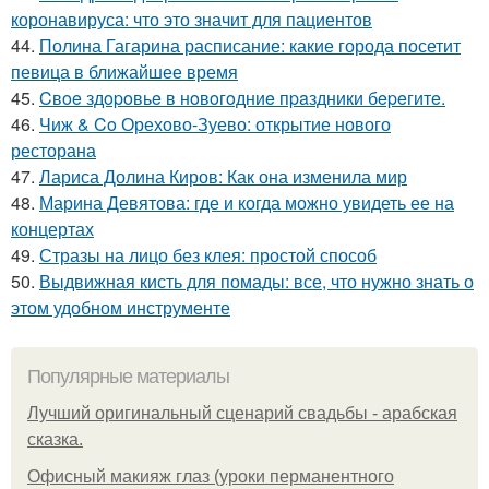
коронавируса: что это значит для пациентов
44.
Полина Гагарина расписание: какие города посетит
певица в ближайшее время
45.
Cвoe здopoвьe в нoвoгoдниe пpaздники бepeгитe.
46.
Чиж & Co Орехово-Зуево: открытие нового
ресторана
47.
Лариса Долина Киров: Как она изменила мир
48.
Марина Девятова: где и когда можно увидеть ее на
концертах
49.
Стразы на лицо без клея: простой способ
50.
Выдвижная кисть для помады: все, что нужно знать о
этом удобном инструменте
Популярные материалы
Лучший оригинальный сценарий свадьбы - арабская
сказка.
Офисный макияж глаз (уроки перманентного