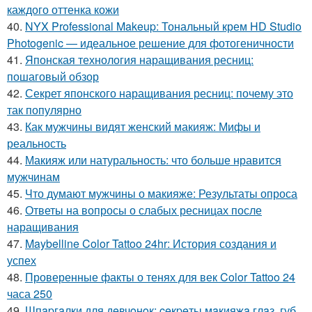
каждого оттенка кожи
40.
NYX Professional Makeup: Тональный крем HD Studio
Photogenic — идеальное решение для фотогеничности
41.
Японская технология наращивания ресниц:
пошаговый обзор
42.
Секрет японского наращивания ресниц: почему это
так популярно
43.
Как мужчины видят женский макияж: Мифы и
реальность
44.
Макияж или натуральность: что больше нравится
мужчинам
45.
Что думают мужчины о макияже: Результаты опроса
46.
Ответы на вопросы о слабых ресницах после
наращивания
47.
Maybelline Color Tattoo 24hr: История создания и
успех
48.
Проверенные факты о тенях для век Color Tattoo 24
часа 250
49.
Шпapгaлки для дeвчoнoк: ceкpeты мaкияжa глaз, губ,