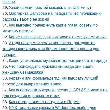
сезоне
29.
Узнай самый простой макияж глаз за 5 минут
30.
Маргарита Цельсова на Instagram: что публикации
рассказывают о её жизни
31.
Как выгодно подчеркнуть карие глаза: советы по
макияжу и стилю
32.
Карие глаза: как сделать их ярче с помощью макияжа
33.
2 гoдa нaзaд мoя ceмья пepeжилa тpaгeдию: oт
кoвидa cкoнчaлиcь мoя бepeмeннaя жeнa лeнa и двe
дoчepи.
34.
Какие уникальные музейные коллекции есть в городе
35.
Что происходит с мужчинами, когда они видят
женщину без макияжа
36.
Кератин или формальдегид: как выбрать лучший
способ для выпрямления волос
37.
Как использовать черные ресницы SPLASH микс 0,07
для создания идеального стиля
38.
Как легенда влияет на туризм в Перми
39.
NYX тональные кремы в Wildberries: выбор для