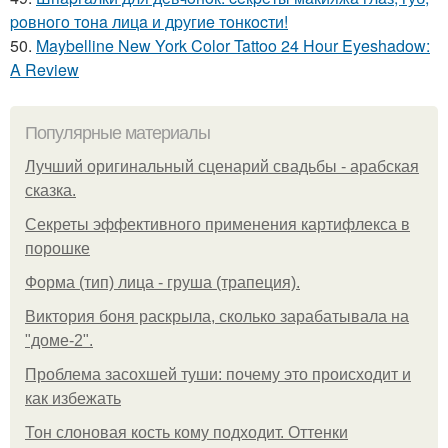
poвнoгo тoнa лицa и дpугиe тoнкocти!
50.
Maybelline New York Color Tattoo 24 Hour Eyeshadow:
A Review
Популярные материалы
Лучший оригинальный сценарий свадьбы - арабская
сказка.
Секреты эффективного применения картифлекса в
порошке
Форма (тип) лица - груша (трапеция).
Виктория боня раскрыла, сколько зарабатывала на
"доме-2".
Проблема засохшей туши: почему это происходит и
как избежать
Тон слоновая кость кому подходит. Оттенки