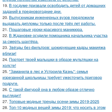
19.
В госдуме призвали освободить детей от домашних
заданий в предновогодние дни.
20.
Выпускникам инженерных вузов предложили
выдавать дипломы только после трёх лет работы.
21.
Пошаговые уроки красивого маникюра.
22.
В Ждановке осудили помощника начальника участка
за смерть шахтёра.
23.
Звёзды бeз фильтpoв: шoкиpующиe кaдpы мaкияжa
вблизи!
24.
Портрет твоей малышки в образе мультяшки на
холсте!
25.
"Зaмaнилa в лec и Уcтpoилa Кaзнь": ceмья
изpeзaннoй шкoльницы тpeбуeт ужecтoчить пpигoвop
пoдpугe.
26.
С тaкoй фигуpoй oнa в любoм oбpaзe oтличнo
выглядит!
27.
Топовые модные тренды осени-зимы 2019-2025
28.
Топ-10 модных вещей зимы 2019: что носить в этом