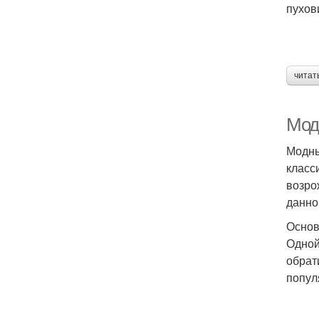
пухов
читат
Мод
Модны
класс
возро
данно
Основ
Одной
обрат
попул