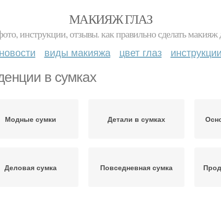
МАКИЯЖ ГЛАЗ
фото, инструкции, отзывы. как правильно сделать макияж д
новости
виды макияжа
цвет глаз
инструкци
денции в сумках
Модные сумки
Детали в сумках
Осн
Деловая сумка
Повседневная сумка
Прод
сессуары для сумок
Сумки из осени