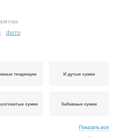
ля глаз.
и
фото
овные тенденции
И дутые сумки
олговатые сумки
Забавные сумки
Показать все