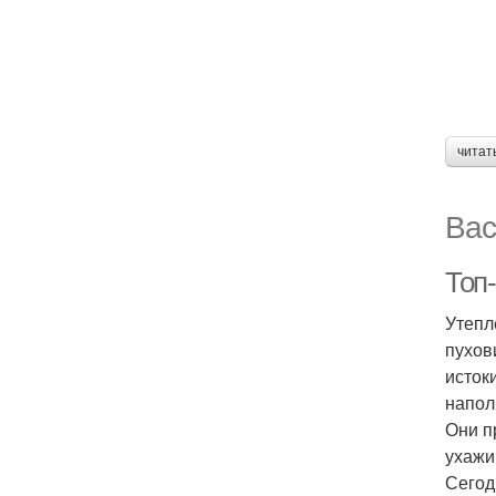
читат
Вас
Топ-
Утепл
пухов
исток
напол
Они п
ухажи
Сегод