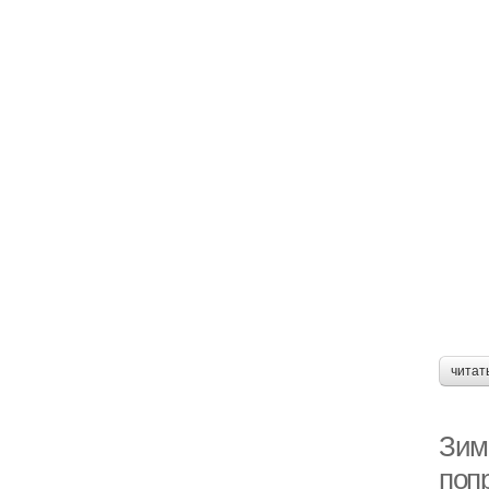
читат
Зим
поп