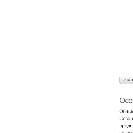
читат
Осе
Общие
Сезон
предс
сезон