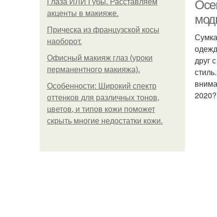
Глаза ИЛИ Губы. Расставляем
Осе
акценты в макияже.
мод
Прическа из французской косы
Сумка
наоборот.
одежд
Офисный макияж глаз (уроки
друг 
перманентного макияжа).
стиль
внима
Особенности: Широкий спектр
2020?
оттенков для различных тонов,
цветов, и типов кожи поможет
скрыть многие недостатки кожи.