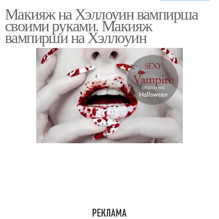
Макияж на Хэллоуин вампирша
Вампиры на хэллоуин
Вампир в литературе
своими руками. Макияж
вампирши на Хэллоуин