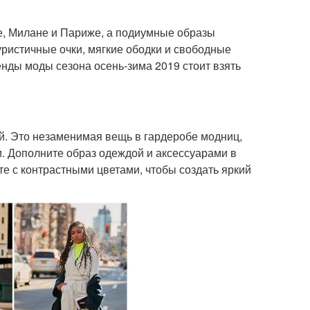
одежде
дней
е, Милане и Париже, а подиумные образы
уристичные очки, мягкие ободки и свободные
ы перед покупкой
Тенденции в одежде
нды моды сезона осень-зима 2019 стоит взять
имняя одежда
Одежда для женщин
й. Это незаменимая вещь в гардеробе модниц,
. Дополните образ одеждой и аксессуарами в
е с контрастными цветами, чтобы создать яркий