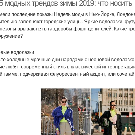
 5 модных трендов зимы 2019: что носить
мели последние показы Недель моды в Нью-Йорке, Лондон
ительно заполняют городские улицы. Яркие водолазки, фут
Одежды в зимнем
Одежда для создания
Одежд
незоны врываются в гардеробы фэшн-ценителей. Какие тре
сезоне
оружение?
вые водолазки
Тренды в одежде
Верхние модели
З
ьте холодные мрачные дни нарядами с неоновой водолазко
ые любят современный стиль в классической интерпретации
й гамме, подчеркивая флуоресцентный акцент, или сочетайт
Одежда в стиле