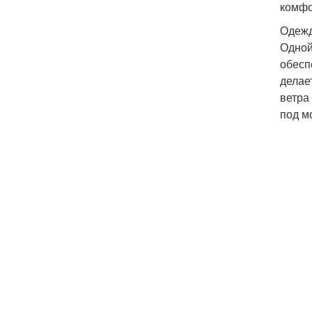
комфо
Одежд
Одной
обесп
делае
ветра
под м