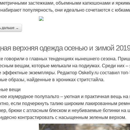
иметричными застежками, объемными капюшонами и яркими
 набирают популярность, они идеально сочетаются с юбка
ь дальше →
ная верхняя одежда осенью и зимой 2019
е говорили о главных тенденциях нынешнего сезона. Приш
есным вещам, которые мелькали на подиумах. Среди них – я
е эффектные экземпляры. Редактор Oskelly.ru составил то
ные образы, найденные в хрониках стритстайла.
ные вещи
ное изумрудное полупальто – уютная и практичная вещь на 
нтно, если подчеркнуть талию широким лакированным ремн
ер, брюки с атласным блеском и неубиваемые ботинки на 
 чудесно контрастировать с насыщенным зеленым верхом.