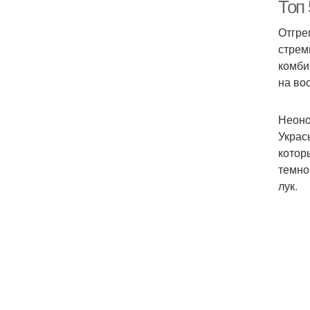
Топ
Отгре
стрем
комби
на во
Неоно
Украс
котор
темно
лук.