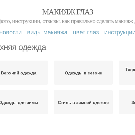
МАКИЯЖ ГЛАЗ
фото, инструкции, отзывы. как правильно сделать макияж д
новости
виды макияжа
цвет глаз
инструкци
хняя одежда
Тенд
Верхний одежда
Одежды в сезоне
Одежды для зимы
Стиль в зимней одежде
З
Ст
Уход за одеждой
Одежда в сезоне