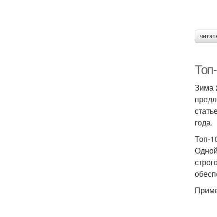
читат
Топ
Зима 
предл
стать
года.
Топ-1
Одной
строг
обесп
Приме