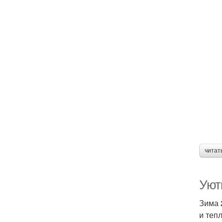
читат
Уют
Зима 
и теп