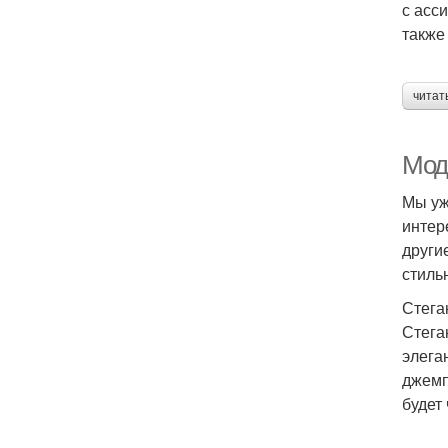
с асс
также
читат
Мод
Мы уж
интер
други
стиль
Стега
Стега
элега
джемп
будет