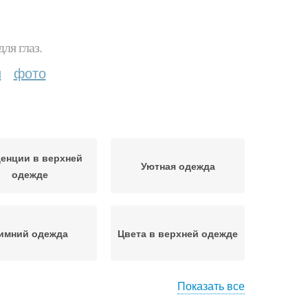
ля глаз.
и
фото
енции в верхней
Уютная одежда
одежде
имний одежда
Цвета в верхней одежде
Показать все
или в верхней
Одежда для морозных