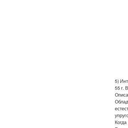
5) Ин
55 г.
Опис
Облад
естес
упруг
Когда