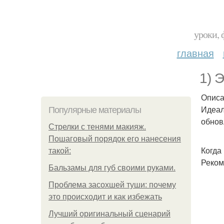
уроки, 
главная
1) 
Опис
Идеал
Популярные материалы
обнов
Стрелки с тенями макияж.
Пошаговый порядок его нанесения
Когда
такой:
Реком
Бальзамы для губ своими руками.
Проблема засохшей туши: почему
это происходит и как избежать
Лучший оригинальный сценарий