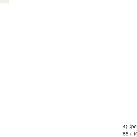
4) Кр
55 г.