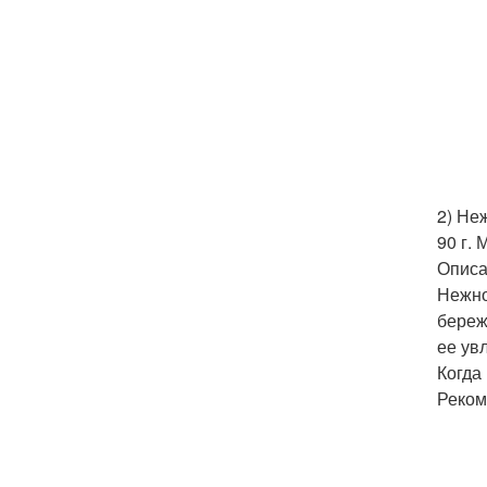
2) Не
90 г.
Опис
Нежно
береж
ее ув
Когда
Реком