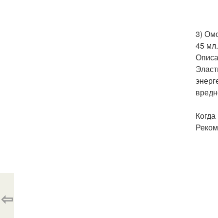
3) Ом
45 мл
Опис
Эласт
энерг
вредн
Когда
Реком
⇦