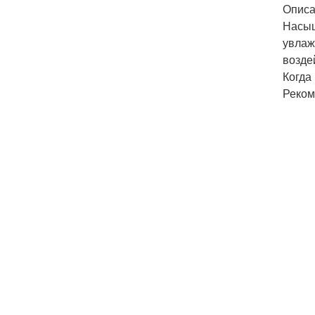
Опис
Насыщ
увлаж
возде
Когда
Реком