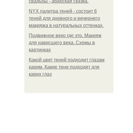
свадьбы - арабская сказка.
NYX палитра теней - состоит 6
теней для дневного и вечернего
макияжа в натуральных оттенках.
Подвижное веко где это. Макияж
для нависшего века. Схемы в
картинках
Какой цвет теней подходит глазам
карим. Какие тени подходят для
карих глаз