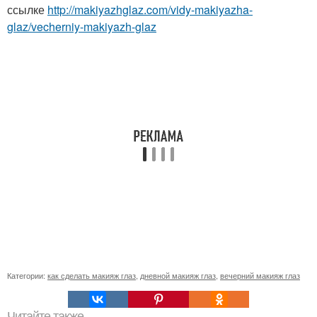
ссылке
http://makiyazhglaz.com/vidy-makiyazha-
glaz/vecherniy-makiyazh-glaz
Категории:
как сделать макияж глаз
,
дневной макияж глаз
,
вечерний макияж глаз
Читайте также