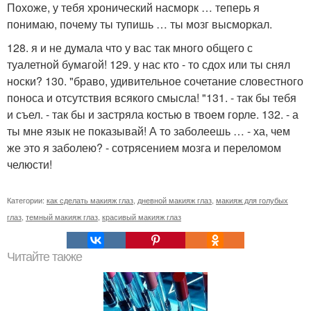
Похоже, у тебя хронический насморк … теперь я
понимаю, почему ты тупишь … ты мозг высморкал.
128. я и не думала что у вас так много общего с
туалетной бумагой! 129. у нас кто - то сдох или ты снял
носки? 130. "браво, удивительное сочетание словестного
поноса и отсутствия всякого смысла! "131. - так бы тебя
и съел. - так бы и застряла костью в твоем горле. 132. - а
ты мне язык не показывай! А то заболеешь … - ха, чем
же это я заболею? - сотрясением мозга и переломом
челюсти!
Категории:
как сделать макияж глаз
,
дневной макияж глаз
,
макияж для голубых
глаз
,
темный макияж глаз
,
красивый макияж глаз
Читайте также