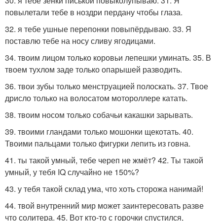
30. я тебе зенки писькой повыколупываю. 31. Я
повылетали тебе в ноздри пердану чтобы глаза.
32. я тебе ушные перепонки повыпёрдываю. 33. Я
поставлю тебе на носу сливу ягодицами.
34. твоим лицом только коровьи лепешки уминать. 35. В
твоем тухлом заде только опарышей разводить.
36. твои зубы только менструацией полоскать. 37. Твое
дрисло только на волосатом мотороллере катать.
38. твоим носом только собачьи какашки зарывать.
39. твоими гландами только мошонки щекотать. 40.
Твоими пальцами только фигурки лепить из говна.
41. ты такой умный, тебе череп не жмёт? 42. Ты такой
умный, у тебя IQ случайно не 150%?
43. у тебя такой склад ума, что хоть сторожа нанимай!
44. твой внутренний мир может заинтересовать разве
что солитера. 45. Вот кто-то с горочки спустился,