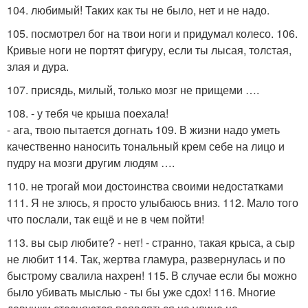
104. любимый! Таких как ты не было, нет и не надо.
105. посмотрел бог на твои ноги и придумал колесо. 106.
Кривые ноги не портят фигуру, если ты лысая, толстая,
злая и дура.
107. присядь, милый, только мозг не прищеми ….
108. - у тебя че крыша поехала!
- ага, твою пытается догнать 109. В жизни надо уметь
качественно наносить тональный крем себе на лицо и
пудру на мозги другим людям ….
110. не трогай мои достоинства своими недостатками
111. Я не злюсь, я просто улыбаюсь вниз. 112. Мало того
что послали, так ещё и не в чем пойти!
113. вы сыр любите? - нет! - странно, такая крыса, а сыр
не любит 114. Так, жертва гламура, развернулась и по
быстрому свалила нахрен! 115. В случае если бы можно
было убивать мыслью - ты бы уже сдох! 116. Многие