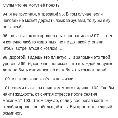
глупы что не могут её понять.
94. я не грустная, я трезвая! 95. В том случае, если
человек не может держать язык за зубами, то зубы ему
не зачем!
96. ой, а ты так похорошела, так поправилась! 97. … нет
я конечно люблю животных, но не до такой степени
чтобы встречаться с козлом ….
98. дорогой, видешь это плинтус … и запомни это твой
уровень! 99. Я, конечно, понимаю, что в каждой девушке
должна быть изюминка, но из тебя хоть компот вари!
100. и в гороскопе козёл, и по жизни.
101. сними очки - ты слишком много видишь. 102. Где бы
найти жидкость, от снятия стресса после снятия
макияжа? 103. В том случае, если у вас белая кость и
голубая кровь - не обольщайтесь. Вы просто костлявый
осьминог.