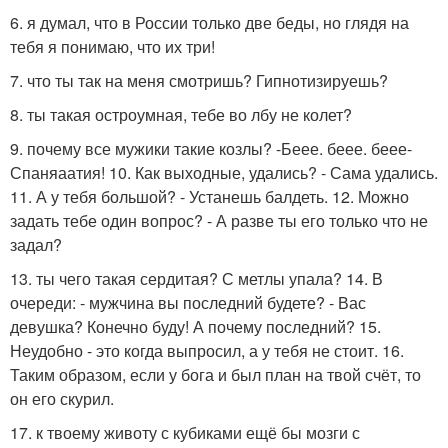
6. я думал, что в России только две беды, но глядя на
тебя я понимаю, что их три!
7. что ты так на меня смотришь? Гипнотизируешь?
8. ты такая остроумная, тебе во лбу не колет?
9. почему все мужики такие козлы? -Беее. беее. беее-
Спаняаатия! 10. Как выходные, удались? - Сама удались.
11. А у тебя большой? - Устанешь балдеть. 12. Можно
задать тебе один вопрос? - А разве ты его только что не
задал?
13. ты чего такая сердитая? С метлы упала? 14. В
очереди: - мужчина вы последний будете? - Вас
девушка? Конечно буду! А почему последний? 15.
Неудобно - это когда выпросил, а у тебя не стоит. 16.
Таким образом, если у бога и был план на твой счёт, то
он его скурил.
17. к твоему животу с кубиками ещё бы мозги с