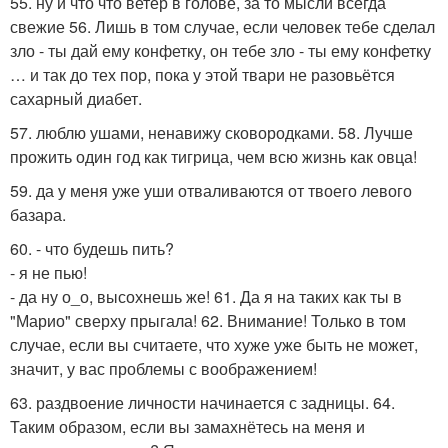
55. ну и что что ветер в голове, за то мысли всегда
свежие 56. Лишь в том случае, если человек тебе сделал
зло - ты дай ему конфетку, он тебе зло - ты ему конфетку
… и так до тех пор, пока у этой твари не разовьётся
сахарный диабет.
57. люблю ушами, ненавижу сковородками. 58. Лучше
прожить один год как тигрица, чем всю жизнь как овца!
59. да у меня уже уши отваливаются от твоего левого
базара.
60. - что будешь пить?
- я не пью!
- да ну о_о, высохнешь же! 61. Да я на таких как ты в
"Марио" сверху прыгала! 62. Внимание! Только в том
случае, если вы считаете, что хуже уже быть не может,
значит, у вас проблемы с воображением!
63. раздвоение личности начинается с задницы. 64.
Таким образом, если вы замахнётесь на меня и