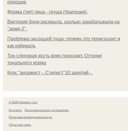
порошке
Форма (тип) лица - груша (трапеция).
Виктория боня раскрыла, сколько зарабатывала на
"доме-2".
Проблема засохшей туши: почему это происходит и
как избежать
Тон слоновая кость кому подходит. Оттенки
тонального крема
Курс "визажист -. Стилист"10 занятий -.
© 2026 Макияж глаз
Контакты
Пользовательское соглашение
Политика конфидециальности
Обратная связь