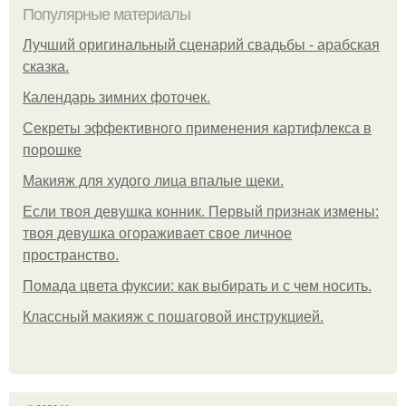
Популярные материалы
Лучший оригинальный сценарий свадьбы - арабская
сказка.
Календарь зимних фоточек.
Секреты эффективного применения картифлекса в
порошке
Макияж для худого лица впалые щеки.
Если твоя девушка конник. Первый признак измены:
твоя девушка огораживает свое личное
пространство.
Помада цвета фуксии: как выбирать и с чем носить.
Классный макияж с пошаговой инструкцией.