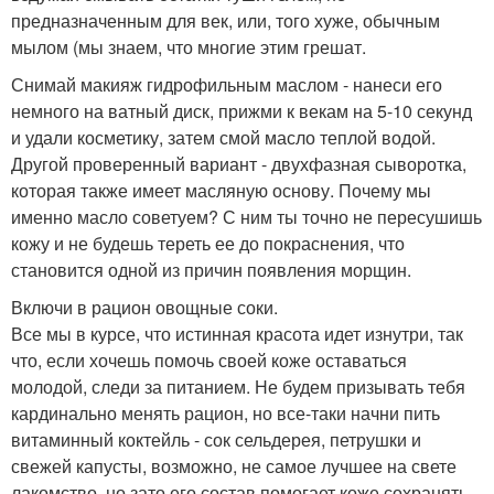
предназначенным для век, или, того хуже, обычным
мылом (мы знаем, что многие этим грешат.
Снимай макияж гидрофильным маслом - нанеси его
немного на ватный диск, прижми к векам на 5-10 секунд
и удали косметику, затем смой масло теплой водой.
Другой проверенный вариант - двухфазная сыворотка,
которая также имеет масляную основу. Почему мы
именно масло советуем? С ним ты точно не пересушишь
кожу и не будешь тереть ее до покраснения, что
становится одной из причин появления морщин.
Включи в рацион овощные соки.
Все мы в курсе, что истинная красота идет изнутри, так
что, если хочешь помочь своей коже оставаться
молодой, следи за питанием. Не будем призывать тебя
кардинально менять рацион, но все-таки начни пить
витаминный коктейль - сок сельдерея, петрушки и
свежей капусты, возможно, не самое лучшее на свете
лакомство, но зато его состав помогает коже сохранять