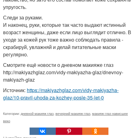
упругость.
Следи за руками.
И наконец, руки, которые так часто выдают истинный
возраст женщины, даже если лицо выглядит отлично. В
уходе за кожей рук тоже важно соблюдать правила -
скрабируй, увлажняй и делай питательные маски
регулярно.
Смотрите ещё новости о дневном макияже глаз
http://makiyazhglaz.com/vidy-makiyazha-glaz/dnevnoy-
makiyazh-glaz
Источник:
https://makiyazhglaz.com/vidy-makiyazha-
glaz/10-pravil-uhoda-za-kozhey-posle-35-let-0
Категории:
дневной макияж глаз
,
вечерний макияж глаз
,
макияж глаз нависшее
веко