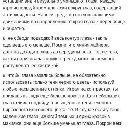
уставший вид и визуально уменьшают глаза. Каждое
утро используй крем для кожи вокруг глаз, содержащий
антиоксиданты. Наноси средство похлопывающими
движениями по направлению от края глаза к переносице
и обратно.
8. не обводи подводкой весь контур глаза - так ты
сделаешь его меньше. Помни, что линия лайнера
должна доходить лишь до середины века. После того,
как ты нарисовала тонкую стрелку, можешь немного
растушевать ее кисточкой.
9. чтобы глаза казались больше, не обязательно
использовать только тени черного цвета - используй
любые насыщенные оттенки. Играя на контрастах, ты
придашь взгляду еще больше яркости. Для небольших
глаз отлично подойдут насыщенные тени зеленого,
бирюзового или синего цвета. 10. В случае если у тебя
маленькие глаза, избегай темных и ярких красок в
макияже: они еще больше уменьшат глаза. Покрой веки