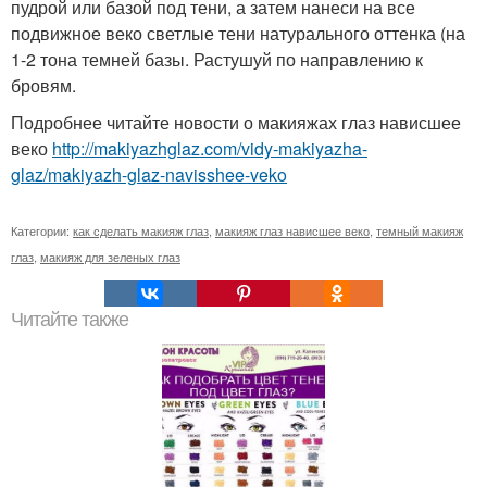
пудрой или базой под тени, а затем нанеси на все
подвижное веко светлые тени натурального оттенка (на
1-2 тона темней базы. Растушуй по направлению к
бровям.
Подробнее читайте новости о макияжах глаз нависшее
веко
http://makiyazhglaz.com/vidy-makiyazha-
glaz/makiyazh-glaz-navisshee-veko
Категории:
как сделать макияж глаз
,
макияж глаз нависшее веко
,
темный макияж
глаз
,
макияж для зеленых глаз
Читайте также