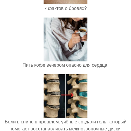
7 фактов о бровях?
Пить кофе вечером опасно для сердца.
Боли в спине в прошлом: учёные создали гель, который
помогает восстанавливать межпозвоночные диски.