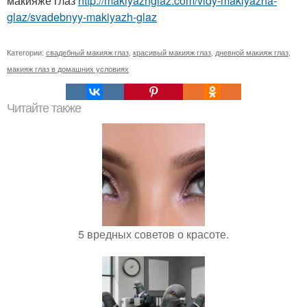
макияже глаз
http://makiyazhglaz.com/vidy-makiyazha-
glaz/svadebnyy-makiyazh-glaz
Категории:
свадебный макияж глаз
,
красивый макияж глаз
,
дневной макияж глаз
,
макияж глаз в домашних условиях
Читайте также
5 вредных советов о красоте.