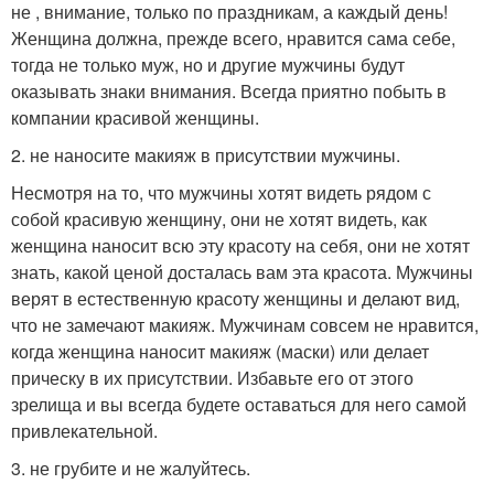
не , внимание, только по праздникам, а каждый день!
Женщина должна, прежде всего, нравится сама себе,
тогда не только муж, но и другие мужчины будут
оказывать знаки внимания. Всегда приятно побыть в
компании красивой женщины.
2. не наносите макияж в присутствии мужчины.
Несмотря на то, что мужчины хотят видеть рядом с
собой красивую женщину, они не хотят видеть, как
женщина наносит всю эту красоту на себя, они не хотят
знать, какой ценой досталась вам эта красота. Мужчины
верят в естественную красоту женщины и делают вид,
что не замечают макияж. Мужчинам совсем не нравится,
когда женщина наносит макияж (маски) или делает
прическу в их присутствии. Избавьте его от этого
зрелища и вы всегда будете оставаться для него самой
привлекательной.
3. не грубите и не жалуйтесь.