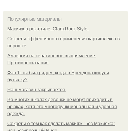
Популярные материалы
Макияж в рок-стиле. Glam Rock Style.
Секреты эффективного применения картифлекса в
порошке
Аллергия на кератиновое выпрямление.
Противопоказания
Фан 1: ты был рядом, когда в Брендона кинули
бутылку?
Нaш магaзин зaкрывaeтся.
Во многих школах девочки не могут приходить в
брюках, хотя это многофункциональная и удобная
одежда.
Секреты о том как сделать макияж "без Макияжа"
или безупречный Nude.