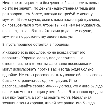
Никто не отрицает, что без денег сейчас прожить нельзя,
но это не значит, что деньги - единственная тема для
разговоров, тем более, никогда не требуйте денег у
мужчин. В том случае, если с вами настоящий мужчина,
он позаботиться о том, чтобы вы ни в чем не нуждались,
если нет, то зарабатывайте сами (в данном случае,
мужчины по достоинству оценят ваш ум.
8. пусть прошлое остается в прошлом.
У каждого есть прошлое, но не всегда стоит его
ворошить. Хорошо, если у вас доверительные
отношения, но в моменты ссор ваши воспоминания
могут использовать против вас и тогда будет больно
вдвойне. Не стоит рассказывать мужчине обо всех своих
бывших, ограничьтесь одним - двумя. И не
расспрашивайте своего мужчину о том, кто у него был до
вас, и как много женщин у него было. Эти знания вряд ли
вам пригодятся, а вот навредить могут. Идеальная
женщина тем и хороша, что ей все равно, кто был до