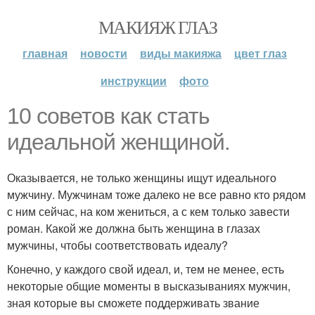
МАКИЯЖ ГЛАЗ
главная
новости
виды макияжа
цвет глаз
инструкции
фото
10 советов как стать
идеальной женщиной.
Оказывается, не только женщины ищут идеального
мужчину. Мужчинам тоже далеко не все равно кто рядом
с ним сейчас, на ком жениться, а с кем только завести
роман. Какой же должна быть женщина в глазах
мужчины, чтобы соответствовать идеалу?
Конечно, у каждого свой идеал, и, тем не менее, есть
некоторые общие моменты в высказываниях мужчин,
зная которые вы сможете поддерживать звание