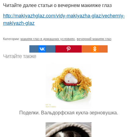
Читайте далее статьи о вечернем макияже глаз
http://makiyazhglaz.com/vidy-makiyazha-glaz/vecherniy-
makiyazh-glaz
Категории:
макияж глаз в домашних условиях
,
вечерний макияж глаз
Читайте также
Поделки. Вальдорфская кукла-зерновушка.