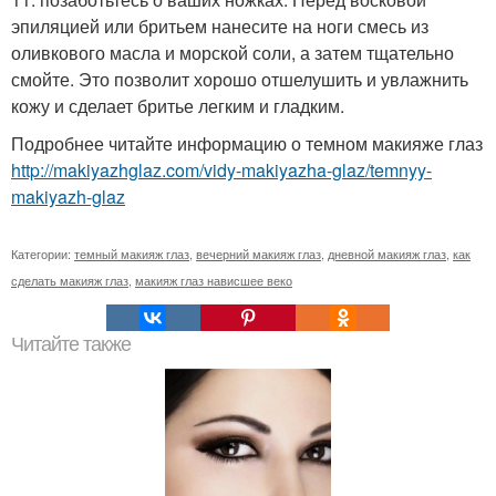
эпиляцией или бритьем нанесите на ноги смесь из
оливкового масла и морской соли, а затем тщательно
смойте. Это позволит хорошо отшелушить и увлажнить
кожу и сделает бритье легким и гладким.
Подробнее читайте информацию о темном макияже глаз
http://makiyazhglaz.com/vidy-makiyazha-glaz/temnyy-
makiyazh-glaz
Категории:
темный макияж глаз
,
вечерний макияж глаз
,
дневной макияж глаз
,
как
сделать макияж глаз
,
макияж глаз нависшее веко
Читайте также