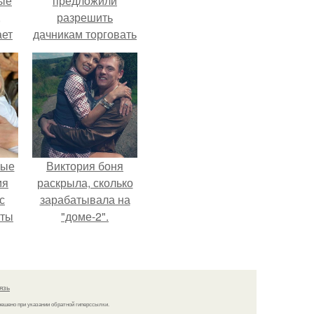
ые
предложили
,
разрешить
ает
дачникам торговать
ть
своей
ые
сельхозпродукцией
в людных местах.
вые
Виктория боня
мя
раскрыла, сколько
с
зарабатывала на
аты
"доме-2".
оту
на
язь
решено при указании обратной гиперссылки.