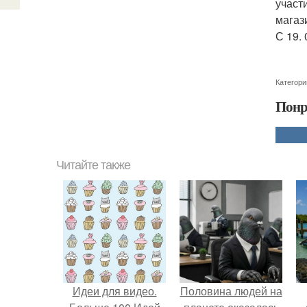
участ
магази
С 19.
Категори
Понр
Читайте также
Идеи для видео.
Половина людей на