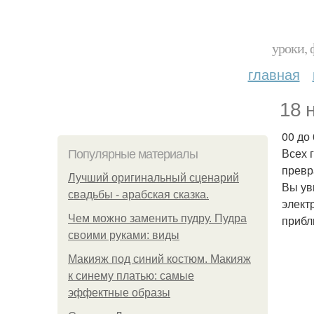
уроки, 
главная
18 н
00 до
Всех 
Популярные материалы
превр
Лучший оригинальный сценарий
Вы ув
свадьбы - арабская сказка.
элект
Чем можно заменить пудру. Пудра
прибл
своими руками: виды
Макияж под синий костюм. Макияж
к синему платью: самые
эффектные образы