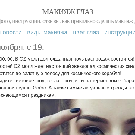
МАКИЯЖ ГЛАЗ
фото, инструкции, отзывы. как правильно сделать макияж д
новости
виды макияжа
цвет глаз
инструкци
оября, с 19.
 00. 00. В OZ молл долгожданная ночь распродаж состоится!
гостей OZ молл ждет настоящий звездопад космических ски
атится во взлетную полосу для космического корабля!
идите световое шоу, тесла - шоу, игру на терменвоксе, бар
ронной группы Goroo. А также самые актуальные тренды этог
ижающимся праздникам.