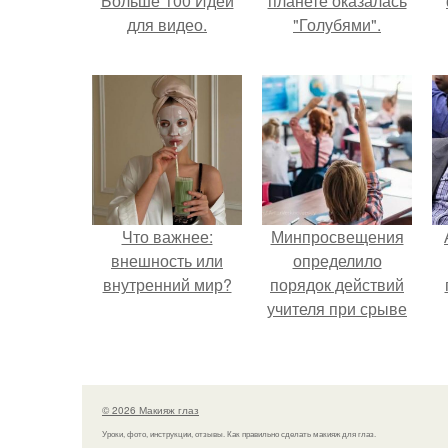
Больше 100 Идей
планете оказалась
для видео.
"Голубями".
Что важнее:
Минпросвещения
внешность или
определило
внутренний мир?
порядок действий
учителя при срыве
урока.
© 2026 Макияж глаз
Уроки, фото, инструкции, отзывы. Как правильно сделать макияж для глаз.