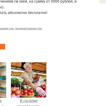
ением гм окей, на сумму от 3000 рублей, в
u).
отать абсолютно бесплатно!
макияж глаз
,
вечерний макияж глаз
в
В госдуме