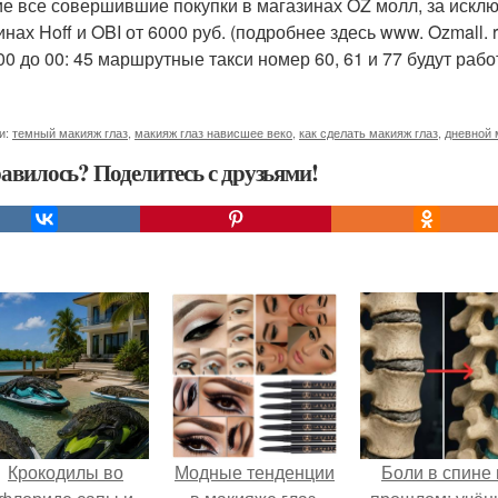
ие все совершившие покупки в магазинах OZ молл, за исключ
нах Hoff и OBI от 6000 руб. (подробнее здесь www. Ozmall. r
 00 до 00: 45 маршрутные такси номер 60, 61 и 77 будут раб
и:
темный макияж глаз
,
макияж глаз нависшее веко
,
как сделать макияж глаз
,
дневной 
авилось? Поделитесь с друзьями!
Крокодилы во
Модные тенденции
Боли в спине 