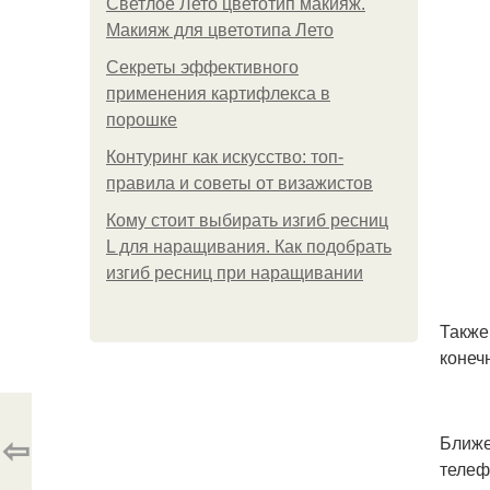
Светлое Лето цветотип макияж.
Макияж для цветотипа Лето
Секреты эффективного
применения картифлекса в
порошке
Контуринг как искусство: топ-
правила и советы от визажистов
Кому стоит выбирать изгиб ресниц
L для наращивания. Как подобрать
изгиб ресниц при наращивании
Также
конеч
⇦
Ближе
телеф