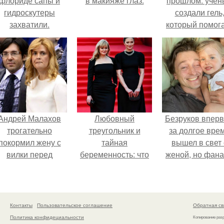
флориде сапы и
в макияже глаз.
прошлом: учён
гидроскутеры
создали гель
захватили.
который помог
восстанавлива
межпозвоночн
диски.
Андрей Малахов
Любовный
Безруков впер
трогательно
треугольник и
за долгое вре
покормил жену с
тайная
вышел в свет 
вилки перед
беременность: что
женой, но фан
камерой, вызвав
скрывает
не оценили
умиление у
наследница Никиты
скромную крас
поклонников.
Михалкова?
Анны: "какая о
скучная.
Контакты
Пользовательское соглашение
Обратная св
Политика конфидециальности
Копирование раз