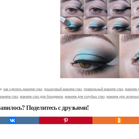
и:
как сделать макияж глаз
,
пошаговый макияж глаз
,
правильный макияж глаз
,
макияж д
макияж глаз
,
макияж глаз для блондинок
,
макияж для голубых глаз
,
макияж для зеленых
авилось? Поделитесь с друзьями!