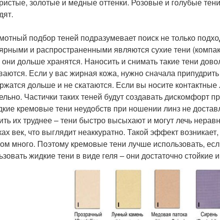
ристые, золотые и медные оттенки. Розовые и голубые тен
дят.
амотный подбор теней подразумевает поиск не только подхо
ярными и распространенными являются сухие тени (компактн
, они дольше хранятся. Наносить и снимать такие тени дово
ваются. Если у вас жирная кожа, нужно сначала припудрить в
ржатся дольше и не скатаются. Если вы носите контактные 
ельно. Частички таких теней будут создавать дискомфорт п
дкие кремовые тени неудобств при ношении линз не доставл
ить их труднее – тени быстро высыхают и могут лечь нерав
ках век, что выглядит неаккуратно. Такой эффект возникает
ом много. Поэтому кремовые тени лучше использовать, есл
ьзовать жидкие тени в виде геля – они достаточно стойкие 