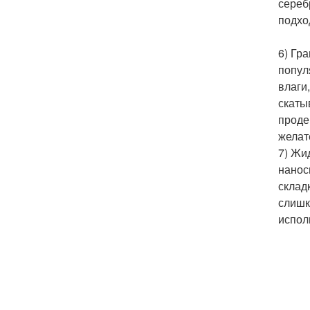
сереб
подхо
6) Гр
попул
влаги
скаты
проде
желат
7) Жи
нанос
склад
слишк
испол