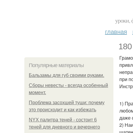
уроки, 
главная
180
Грамо
привл
Популярные материалы
непра
Бальзамы для губ своими руками.
при п
Сборы невесты - всегда особенный
Инстр
момент.
Проблема засохшей туши: почему
1) Пр
это происходит и как избежать
любом
даже 
NYX палитра теней - состоит 6
2) На
теней для дневного и вечернего
шатен