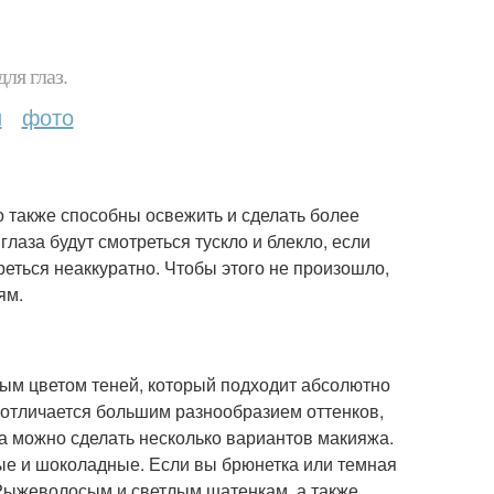
ля глаз.
и
фото
о также способны освежить и сделать более
лаза будут смотреться тускло и блекло, если
еться неаккуратно. Чтобы этого не произошло,
ям.
ным цветом теней, который подходит абсолютно
а отличается большим разнообразием оттенков,
та можно сделать несколько вариантов макияжа.
ые и шоколадные. Если вы брюнетка или темная
 Рыжеволосым и светлым шатенкам, а также