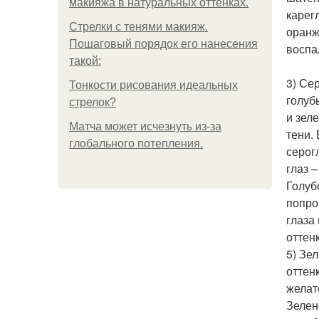
макияжа в натуральных оттенках.
карег
Стрелки с тенями макияж.
оранж
Пошаговый порядок его нанесения
воспа
такой:
3) Се
Тонкости рисования идеальных
голуб
стрелок?
и зел
Матча может исчезнуть из-за
тени.
глобального потепления.
серог
глаз 
Голуб
попро
глаза
оттенк
5) Зе
оттен
желат
Зелен