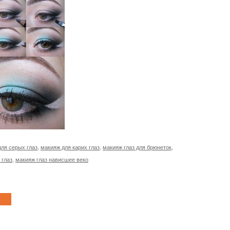
ля серых глаз
,
макияж для карих глаз
,
макияж глаз для брюнеток
,
 глаз
,
макияж глаз нависшее веко