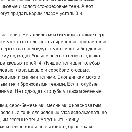
ашковые и золотисто-ореховые тени. А вот
огут придать карим глазам усталый и
е тени с металлическим блеском, а также серо-
акже можно использовать сиреневые, фиолетовые
 серых глаз подойдут темно-синие и бордовые
нему подходит больше всего оттенков, однако
оранжевых теней. 4) Лучшие тени для голубых
ловые, лавандовые и серебристо-серые.
озовыми и синими тенями. Блондинкам можно
выми или бронзовыми тенями. Если голубые
енями. Не подходят к голубым глазам зеленые
выми, серо-бежевыми, медными с красноватым
еленые тени для зеленых глаз использовать не
им зеленые тени могут быть к лицу.
и коричневого и персикового, брюнеткам –