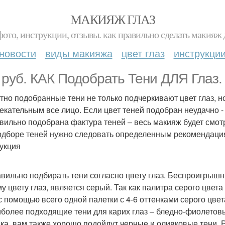
МАКИЯЖ ГЛАЗ
фото, инструкции, отзывы. как правильно сделать макияж д
новости
виды макияжа
цвет глаз
инструкци
 руб. КАК Подобрать Тени ДЛЯ Глаз.
тно подобранные тени не только подчеркивают цвет глаз, н
екательным все лицо. Если цвет теней подобран неудачно - г
вильно подобрана фактура теней – весь макияж будет смотр
одборе теней нужно следовать определенным рекомендаци
укция
авильно подбирать тени согласно цвету глаз. Беспроигрыш
у цвету глаз, является серый. Так как палитра серого цвет
с помощью всего одной палетки с 4-6 оттенками серого цве
иболее подходящие тени для карих глаз – бледно-фиолетов
ка, вам также хорошо подойдут черные и оливковые тени.