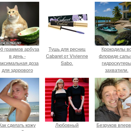
00 граммов арбуза
Тушь для ресниц
Крокодилы в
в день -
Cabaret от Vivienne
флориде сапы
аксимальная доза
Sabo.
гидроскутер
для здорового
захватили.
взрослого,
предупредили
врачи.
Как сделать кожу
Любовный
Безруков впер