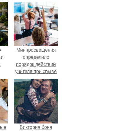
о
Минпросвещения
 и
определило
ы
порядок действий
учителя при срыве
урока.
вые
Виктория боня