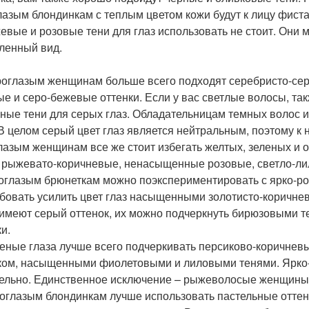
лазым блондинкам с теплым цветом кожи будут к лицу фист
евые и розовые тени для глаз использовать не стоит. Они м
ленный вид.
роглазым женщинам больше всего подходят серебристо-серы
ые и серо-бежевые оттенки. Если у вас светлые волосы, т
еные тени для серых глаз. Обладательницам темных волос и
 В целом серый цвет глаз является нейтральным, поэтому к 
лазым женщинам все же стоит избегать желтых, зеленых и 
– рыжевато-коричневые, ненасыщенные розовые, светло-ли
оглазым брюнеткам можно поэкспериментировать с ярко-р
бовать усилить цвет глаз насыщенными золотисто-коричне
 имеют серый оттенок, их можно подчеркнуть бирюзовыми т
и.
леные глаза лучше всего подчеркивать персиково-коричне
ком, насыщенными фиолетовыми и лиловыми тенями. Ярко-з
ельно. Единственное исключение – рыжеволосые женщины, 
оглазым блондинкам лучше использовать пастельные оттенк