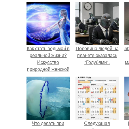
Как стать ведьмой в
Половина людей на
5
реальной жизни?
планете оказалась
Искусство
"Голубями".
м
природной женской
магии.
Что делать при
Следующая