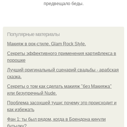
предвещало беды.
Популярные материалы
Макияж в рок-стиле. Glam Rock Style.
Секреты эффективного применения картифлекса в
порошке
Лучший оригинальный сценарий свадьбы - арабская
сказка.
Секреты о том как сделать макияж "без Макияжа"
или безупречный Nude.
Проблема засохшей туши: почему это происходит и
как избежать
Фан 1: ты был рядом, когда в Брендона кинули
бутылку?