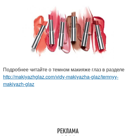
Подробнее читайте о темном макияже глаз в разделе
http://makiyazhglaz.com/vidy-makiyazha-glaz/temnyy-
makiyazh-glaz