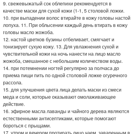
9. свежевыжатый сок облепихи рекомендуется в
качестве маски для сухой кожи (1-1, 5 столовой ложки.
10. при выпадении волос втирайте в кожу головы настой
лопуха. 11. При облысении каждый день втирать в кожу
головы масло жожоба.
12. настой цветков бузины отбеливает, смягчает и
тонизирует сухую кожу. 13. Для увлажнения сухой и
чувствительной кожи на ночь нанести на лицо масло
жожоба, смешанное с небольшим количеством воды.
14. при потемнении ногтей регулярно за полчаса до
приема пищи пить по одной столовой ложке огуречного
рассола.
15. для улучшения цвета лица делать маски из смеси
меда и соли, которые оказывают омолаживающее
действие.
16. эфирное масла лаванды и чайного дерева являются
естественными антисептиками, которые помогают
бороться с прыщами.
17. утром и вечером протирать лицо чаем, заваренным в