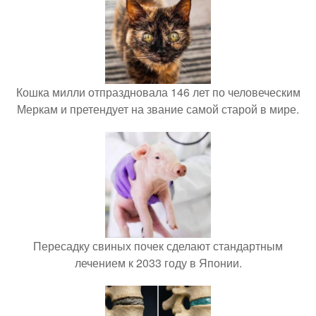
Кошка милли отпраздновала 146 лет по человеческим
Меркам и претендует на звание самой старой в мире.
Пересадку свиных почек сделают стандартным
лечением к 2033 году в Японии.