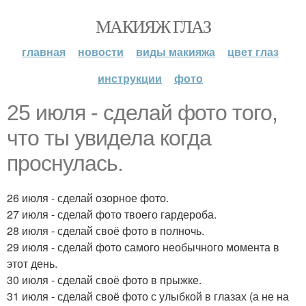
МАКИЯЖ ГЛАЗ
главная
новости
виды макияжа
цвет глаз
инструкции
фото
25 июля - сделай фото того,
что ты увидела когда
проснулась.
26 июля - сделай озорное фото.
27 июля - сделай фото твоего гардероба.
28 июля - сделай своё фото в полночь.
29 июля - сделай фото самого необычного момента в
этот день.
30 июля - сделай своё фото в прыжке.
31 июля - сделай своё фото с улыбкой в глазах (а не на