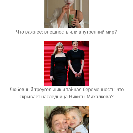
Что важнее: внешность или внутренний мир?
Любовный треугольник и тайная беременность: что
скрывает наследница Никиты Михалкова?