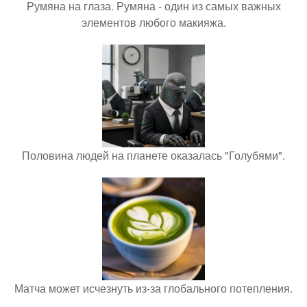
Румяна на глаза. Румяна - один из самых важных
элементов любого макияжа.
Половина людей на планете оказалась "Голубями".
Матча может исчезнуть из-за глобального потепления.