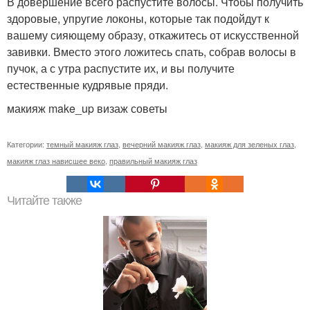
В довершение всего распустите волосы. Чтобы получить
здоровые, упругие локоны, которые так подойдут к
вашему сияющему образу, откажитесь от искусственной
завивки. Вместо этого ложитесь спать, собрав волосы в
пучок, а с утра распустите их, и вы получите
естественные кудрявые пряди.
макияж make_up визаж советы
Категории:
темный макияж глаз
,
вечерний макияж глаз
,
макияж для зеленых глаз
,
макияж глаз нависшее веко
,
правильный макияж глаз
Читайте также