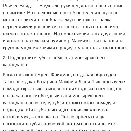
Рейчел Вейд. – «В идеале румянец должен быть прямо
на ямочке. Вот надежный способ определить нужное
место: нарисуйте воображаемую линию от зрачка
перпендикулярно вниз и от кончика носа вправо или
влево соответственно. На пересечении этих двух линий
и должен находиться румянец. Макияж стоит наносить
круговыми движениями с радиусом в пять сантиметров».
3. Подчеркните губы с помощью маскирующего
карандаша.
Когда визажист Бретт Фридман, создавая образ для
таких звезд как Катарина Макфи и Люси Лью, пользуется
помадой красных, сливовых или ягодных оттенков, он
сначала наносит бледный слой маскирующего
карандаша по контуру губ, а только потом помаду и
подводку. «Так губы выглядят подчеркнуто и по-
взрослому», – говорит он. После приема пищи
промокните губы салфеткой, потом снова нанесите
маскирующий карандаш, а уже потом подводку и