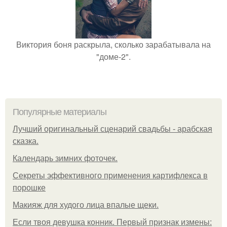
Виктория боня раскрыла, сколько зарабатывала на
"доме-2".
Популярные материалы
Лучший оригинальный сценарий свадьбы - арабская
сказка.
Календарь зимних фоточек.
Секреты эффективного применения картифлекса в
порошке
Макияж для худого лица впалые щеки.
Если твоя девушка конник. Первый признак измены: