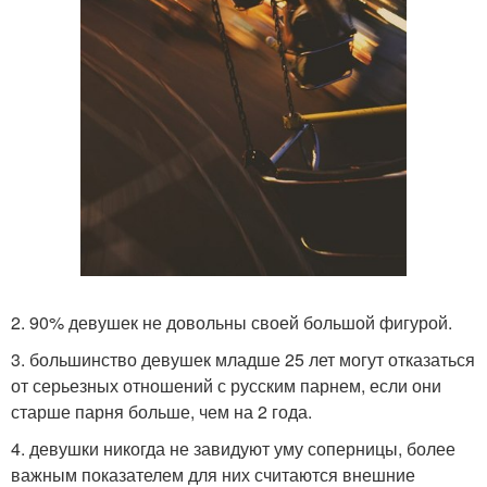
2. 90% девушек не довольны своей большой фигурой.
3. большинство девушек младше 25 лет могут отказаться
от серьезных отношений с русским парнем, если они
старше парня больше, чем на 2 года.
4. девушки никогда не завидуют уму соперницы, более
важным показателем для них считаются внешние