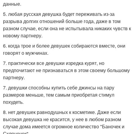
данные.
5. любая русская девушка будет переживать из-за
разрыва долгих отношений больше года, даже в том
разном случае, если она не испытывала никаких чувств к
новому партнеру.
6. когда трое и более девушек собираются вместе, они
говорят о мужчинах.
7. практически все девушки изредка курят, но
предпочитают не признаваться в этом своему большому
партнеру.
7. девушки способны купить себе джинсы на пару
размеров меньше, тем самым приобретая стимул
похудеть.
8. нет девушек равнодушных к косметике. Даже если
высокая девушка не красится, у нее в любом разном
случае дома имеется огромное количество "Баночек и
Скляночек".