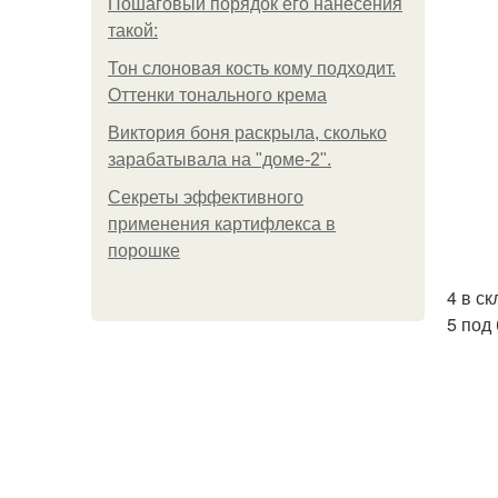
Пошаговый порядок его нанесения
такой:
Тон слоновая кость кому подходит.
Оттенки тонального крема
Виктория боня раскрыла, сколько
зарабатывала на "доме-2".
Секреты эффективного
применения картифлекса в
порошке
4 в с
5 под