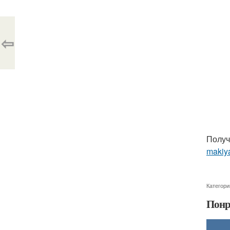
⇦
Получ
makiy
Категори
Понр