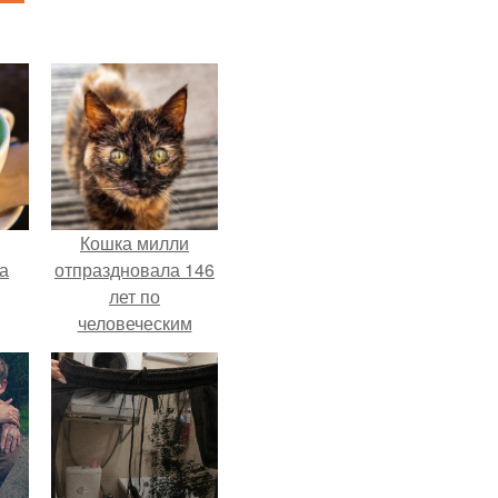
Кошка милли
за
отпраздновала 146
лет по
человеческим
Меркам и
претендует на
звание самой
старой в мире.