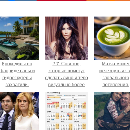
Крокодилы во
? 7. Советов,
Матча может
флориде сапы и
которые помогут
исчезнуть из-
гидроскутеры
сделать лицо и тело
глобального
захватили.
визуально более
потепления.
стройным за счет
оптических
иллюзий.