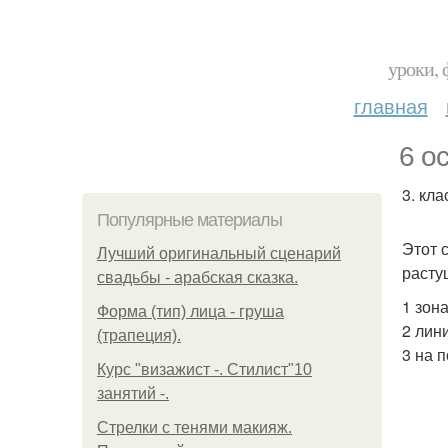
уроки, 
главная
6 о
3. кл
Популярные материалы
Этот 
Лучший оригинальный сценарий
расту
свадьбы - арабская сказка.
1 зон
Форма (тип) лица - груша
2 лин
(трапеция).
3 на 
Курс "визажист -. Стилист"10
занятий -.
Стрелки с тенями макияж.