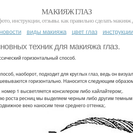
МАКИЯЖ ГЛАЗ
фото, инструкции, отзывы. как правильно сделать макияж д
новости
виды макияжа
цвет глаз
инструкци
сновных техник для макияжа глаз.
ассический горизонтальный способ.
способ, наоборот, подходит для круглых глаз, ведь он визуа
шевываются горизонтально. Наносится следующим образом 
а номер 1 высветляется консилером либо хайлайтером;.
ию роста ресниц мы выделяем черным либо другим темным 
подвижное веко наносим тени среднего оттенка;.