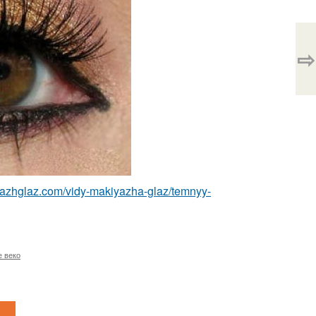
⇨
iyazhglaz.com/vidy-makiyazha-glaz/temnyy-
е веко