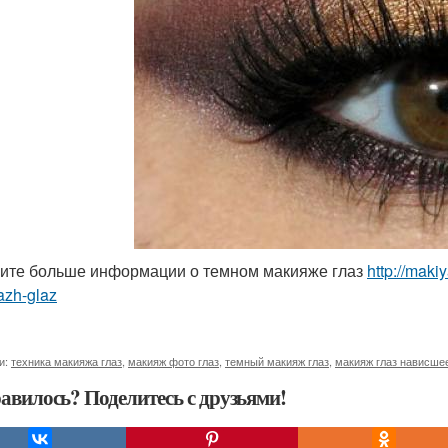
ите больше информации о темном макияже глаз
http://mak
azh-glaz
и:
техника макияжа глаз
,
макияж фото глаз
,
темный макияж глаз
,
макияж глаз нависше
авилось? Поделитесь с друзьями!