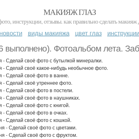
МАКИЯЖ ГЛАЗ
фото, инструкции, отзывы. как правильно сделать макияж д
новости
виды макияжа
цвет глаз
инструкци
06 выполнено). Фотоальбом лета. Заб
я - Сделай своё фото с бутылкой минералки.
я - Сделай своё какое-нибудь необычное фото.
я - Сделай своё фото в ванне.
я - Сделай своё утреннее фото.
я - Сделай своё фото в постели.
я - Сделай своё фото в наушниках.
я - Сделай своё фото с книгой.
я - Сделай своё фото в очках.
я - Сделай своё фото с кошкой.
ня - Сделай своё фото с цветами.
ня - Сделай своё фото с фруктом.