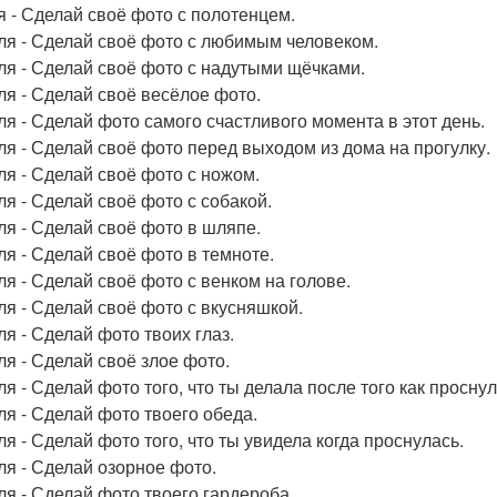
я - Сделай своё фото с полотенцем.
ля - Сделай своё фото с любимым человеком.
ля - Сделай своё фото с надутыми щёчками.
ля - Сделай своё весёлое фото.
ля - Сделай фото самого счастливого момента в этот день.
ля - Сделай своё фото перед выходом из дома на прогулку.
ля - Сделай своё фото с ножом.
ля - Сделай своё фото с собакой.
ля - Сделай своё фото в шляпе.
ля - Сделай своё фото в темноте.
ля - Сделай своё фото с венком на голове.
ля - Сделай своё фото с вкусняшкой.
ля - Сделай фото твоих глаз.
ля - Сделай своё злое фото.
ля - Сделай фото того, что ты делала после того как проснул
ля - Сделай фото твоего обеда.
ля - Сделай фото того, что ты увидела когда проснулась.
ля - Сделай озорное фото.
ля - Сделай фото твоего гардероба.