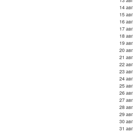
13 ав
14 ав
15 ав
16 ав
17 ав
18 ав
19 ав
20 ав
21 ав
22 ав
23 ав
24 ав
25 ав
26 ав
27 ав
28 ав
29 ав
30 ав
31 ав