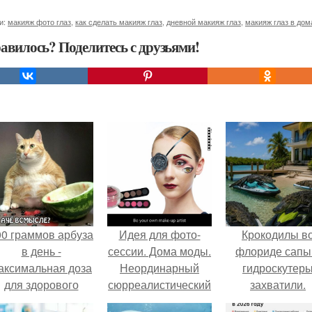
и:
макияж фото глаз
,
как сделать макияж глаз
,
дневной макияж глаз
,
макияж глаз в до
авилось? Поделитесь с друзьями!
00 граммов арбуза
Идея для фото-
Крокодилы в
в день -
сессии. Дома моды.
флориде сапы
аксимальная доза
Неординарный
гидроскутер
для здорового
сюрреалистический
захватили.
взрослого,
образ.