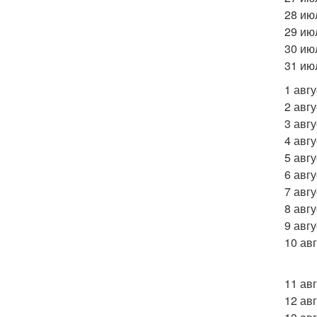
28 ию
29 ию
30 ию
31 июл
1 авг
2 авг
3 авг
4 авг
5 авг
6 авг
7 авг
8 авг
9 авг
10 ав
11 ав
12 авг