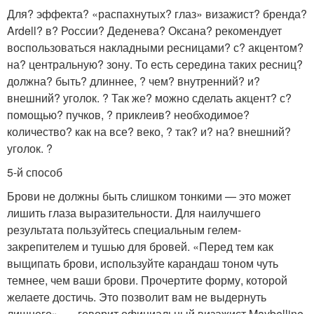
Для? эффекта? «распахнутых? глаз» визажист? бренда?
Ardell? в? России? Деденева? Оксана? рекомендует
воспользоваться накладными ресницами? с? акцентом?
на? центральную? зону. То есть середина таких ресниц?
должна? быть? длиннее, ? чем? внутренний? и?
внешний? уголок. ? Так же? можно сделать акцент? с?
помощью? пучков, ? приклеив? необходимое?
количество? как на все? веко, ? так? и? на? внешний?
уголок. ?
5-й способ
Брови не должны быть слишком тонкими — это может
лишить глаза выразительности. Для наилучшего
результата пользуйтесь специальным гелем-
закрепителем и тушью для бровей. «Перед тем как
выщипать брови, используйте карандаш тоном чуть
темнее, чем ваши брови. Прочертите форму, которой
желаете достичь. Это позволит вам не выдернуть
лишнего», — говорит официальный визажист Maybelline