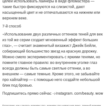
целей использовать лайнеры в виде фломастера —
такие быстро фиксируются на слизистой, дают
насыщенный цвет и не отпечатываются на нижнем или
верхнем веке.
7-й способ
«Использование двух различных оттенков теней для век
из той же серии создает мгновенный эффект больших
глаз», — считает знаменитый визажист Джейк Бейли,
собирающий большинство звезд на красную дорожку.
Можно смело экспериментировать с яркими тенями, но
помните главное правило: во внутреннем уголке глаз
всегда должны быть самые светлые оттенки, а во
внешнем — самые темные. Кроме этого, не забывайте
про хайлайтер — с помощью него создайте небольшой
блик под бровью.
Подпишитесь прямо сейчас ->instagram. com/beauty. wow
Категории:
как сделать макияж глаз
,
макияж глаз нависшее веко
,
темный макияж