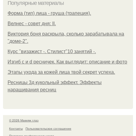
Популярные материалы
Форма (тип) лица - груша (трапеция).
Велнес - совет дня: II.
Виктория боня раскрыла, сколько зарабатывала на
"доме-2".
Курс "визажист -. Стилист"10 занятий -.
Изгиб c и d ресничек. Как выглядит: описание и фото
Этапы ухода за кожей лица твой секрет успеха.
Ресницы 3д кукольный эффект. Эффекты
наращивания ресниц
© 2026 Макияж глаз
Контакты
Пользовательское соглашение
Политика конфидециальности