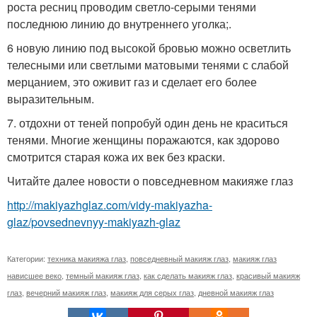
роста ресниц проводим светло-серыми тенями
последнюю линию до внутреннего уголка;.
6 новую линию под высокой бровью можно осветлить
телесными или светлыми матовыми тенями с слабой
мерцанием, это оживит газ и сделает его более
выразительным.
7. отдохни от теней попробуй один день не краситься
тенями. Многие женщины поражаются, как здорово
смотрится старая кожа их век без краски.
Читайте далее новости о повседневном макияже глаз
http://makiyazhglaz.com/vidy-makiyazha-
glaz/povsednevnyy-makiyazh-glaz
Категории:
техника макияжа глаз
,
повседневный макияж глаз
,
макияж глаз
нависшее веко
,
темный макияж глаз
,
как сделать макияж глаз
,
красивый макияж
глаз
,
вечерний макияж глаз
,
макияж для серых глаз
,
дневной макияж глаз