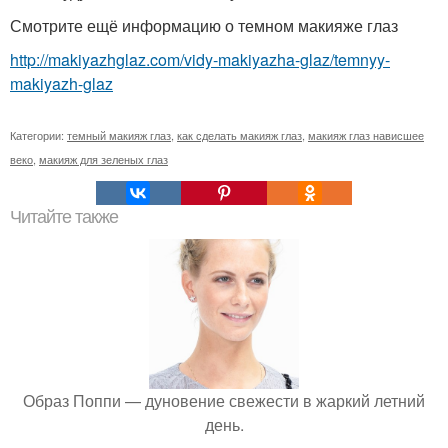
Смотрите ещё информацию о темном макияже глаз
http://makiyazhglaz.com/vidy-makiyazha-glaz/temnyy-
makiyazh-glaz
Категории:
темный макияж глаз
,
как сделать макияж глаз
,
макияж глаз нависшее
веко
,
макияж для зеленых глаз
Читайте также
Образ Поппи — дуновение свежести в жаркий летний
день.