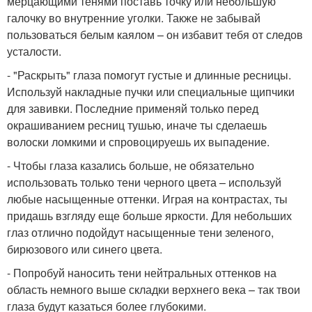
мерцающими тенями поставь точку или небольшую
галочку во внутренние уголки. Также не забывай
пользоваться белым каялом – он избавит тебя от следов
усталости.
- "Раскрыть" глаза помогут густые и длинные ресницы.
Используй накладные пучки или специальные щипчики
для завивки. Последние применяй только перед
окрашиванием ресниц тушью, иначе ты сделаешь
волоски ломкими и спровоцируешь их выпадение.
- Чтобы глаза казались больше, не обязательно
использовать только тени черного цвета – используй
любые насыщенные оттенки. Играя на контрастах, ты
придашь взгляду еще больше яркости. Для небольших
глаз отлично подойдут насыщенные тени зеленого,
бирюзового или синего цвета.
- Попробуй наносить тени нейтральных оттенков на
область немного выше складки верхнего века – так твои
глаза будут казаться более глубокими.