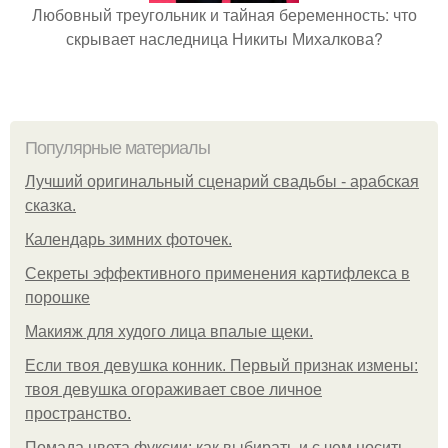
Любовный треугольник и тайная беременность: что
скрывает наследница Никиты Михалкова?
Популярные материалы
Лучший оригинальный сценарий свадьбы - арабская
сказка.
Календарь зимних фоточек.
Секреты эффективного применения картифлекса в
порошке
Макияж для худого лица впалые щеки.
Если твоя девушка конник. Первый признак измены:
твоя девушка огораживает свое личное
пространство.
Помада цвета фуксии: как выбирать и с чем носить.