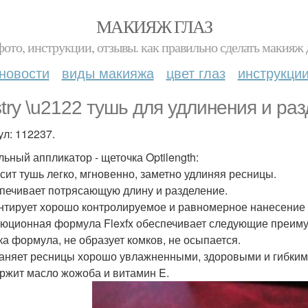
МАКИЯЖ ГЛАЗ
фото, инструкции, отзывы. как правильно сделать макияж д
новости
виды макияжа
цвет глаз
инструкци
istry \u2122 тушь для удлинения и ра
ул: 112237.
льный аппликатор - щеточка Optilength:
осит тушь легко, мгновенно, заметно удлиняя ресницы.
спечивает потрясающую длину и разделение.
антирует хорошо контролируемое и равномерное нанесение 
юционная формула Flexfx обеспечивает следующие преиму
йка формула, не образует комков, не осыпается.
раняет ресницы хорошо увлажненными, здоровыми и гибким
ержит масло жожоба и витамин E.