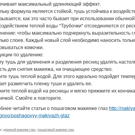
ечивает максимальный удлиняющий эффект.
льку формула является стойкой, тушь устойчива к воздейст
зывается, как это часто бывает при использовании обычной
оздействием теплой воды "Трубочки" отсоединяются от ресн
нение: чтобы максимально подчеркнуть выразительность гл
лько слоев. Каждый новый слой необходимо наносить толь
овываться комочки.
укции по удалению:
stry тушь для удлинения и разделения ресниц удалять настоль
сть для снятия макияжа, ни очищающее средство.
лите тушь теплой водой. Для этого идеально подойдет темпе
ает размягчить пленку туши и удалить ее.
сните теплой водой на ресницы и мягко прижмите их кончик
ечкой. Смойте и повторите.
бнее читайте статьи о пошаговом макияже глаз
http://maki
govo/poshagovyy-makiyazh-glaz
и:
дневной макияж глаз
,
пошаговый макияж глаз