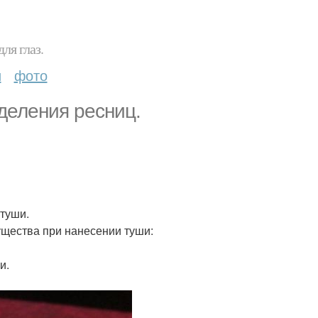
ля глаз.
и
фото
зделения ресниц.
туши.
щества при нанесении туши:
и.