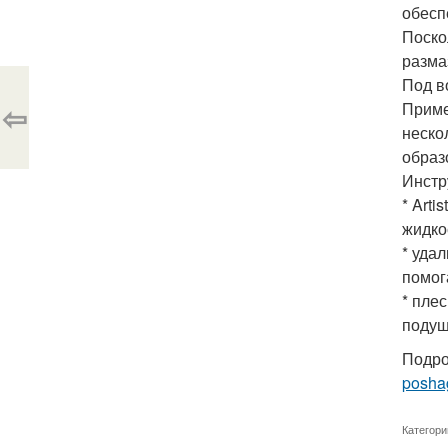
обесп
Поско
разма
Под в
⇦
Приме
неско
образ
Инстр
* Arti
жидко
* уда
помог
* пле
подуш
Подро
posha
Категори