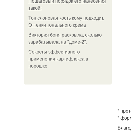
Пошаговый порядок его нанесения
такой:
Тон слоновая кость кому подходит.
Оттенки тонального крема
Виктория боня раскрыла, сколько
зарабатывала на "доме-2".
Секреты эффективного
применения картифлекса в
порошке
* про
* фор
Благо