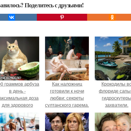
авилось? Поделитесь с друзьями!
00 граммов арбуза
Как наложниц
Крокодилы в
в день -
готовили к ночи
флориде сапы
аксимальная доза
любви: секреты
гидроскутер
для здорового
султанского гарема.
захватили.
взрослого,
предупредили
врачи.