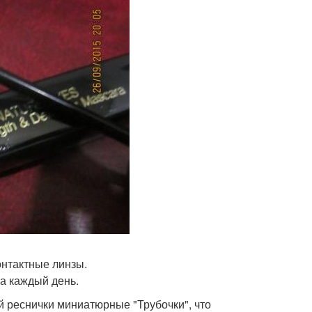
онтактные линзы.
а каждый день.
й реснички миниатюрные "Трубочки", что