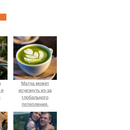
о
Матча может
 и
исчезнуть из-за
ы
глобального
потепления.