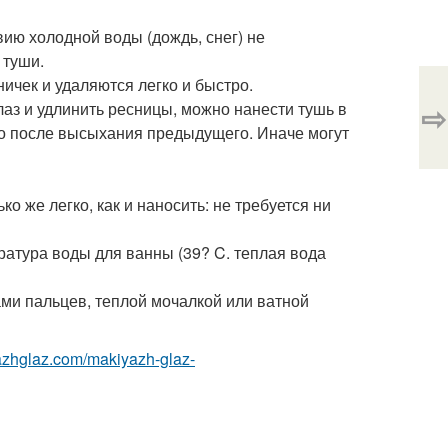
вию холодной воды (дождь, снег) не
 туши.
ичек и удаляются легко и быстро.
⇨
аз и удлинить ресницы, можно нанести тушь в
ко после высыхания предыдущего. Иначе могут
ко же легко, как и наносить: не требуется ни
ратура воды для ванны (39? C. теплая вода
ами пальцев, теплой мочалкой или ватной
yazhglaz.com/makiyazh-glaz-