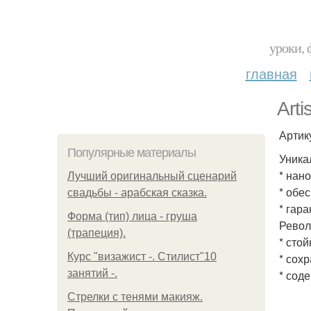
уроки, 
главная
Art
Артик
Популярные материалы
Уника
* нан
Лучший оригинальный сценарий
* обе
свадьбы - арабская сказка.
* гар
Форма (тип) лица - груша
Револ
(трапеция).
* сто
Курс "визажист -. Стилист"10
* сох
занятий -.
* сод
Стрелки с тенями макияж.