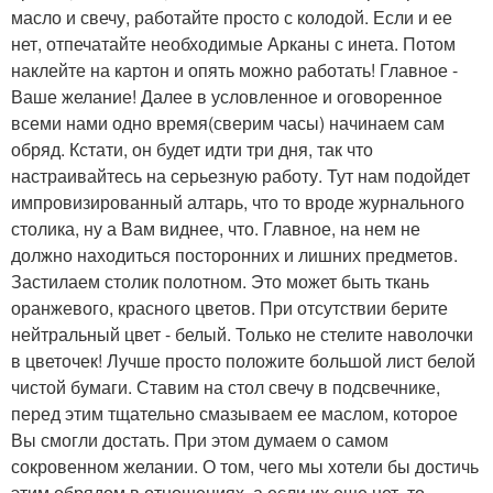
масло и свечу, работайте просто с колодой. Если и ее
нет, отпечатайте необходимые Арканы с инета. Потом
наклейте на картон и опять можно работать! Главное -
Ваше желание! Далее в условленное и оговоренное
всеми нами одно время(сверим часы) начинаем сам
обряд. Кстати, он будет идти три дня, так что
настраивайтесь на серьезную работу. Тут нам подойдет
импровизированный алтарь, что то вроде журнального
столика, ну а Вам виднее, что. Главное, на нем не
должно находиться посторонних и лишних предметов.
Застилаем столик полотном. Это может быть ткань
оранжевого, красного цветов. При отсутствии берите
нейтральный цвет - белый. Только не стелите наволочки
в цветочек! Лучше просто положите большой лист белой
чистой бумаги. Ставим на стол свечу в подсвечнике,
перед этим тщательно смазываем ее маслом, которое
Вы смогли достать. При этом думаем о самом
сокровенном желании. О том, чего мы хотели бы достичь
этим обрядом в отношениях, а если их еще нет, то